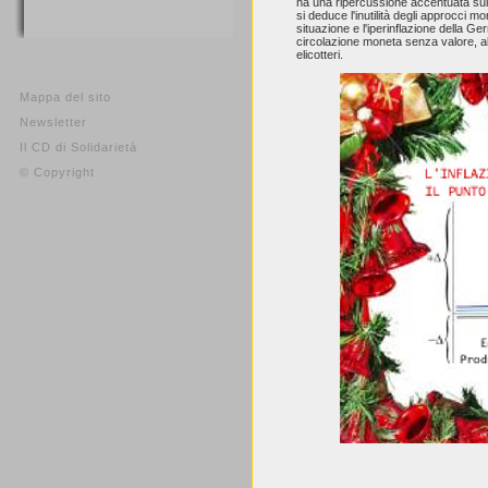
ha una ripercussione accentuata sul
si deduce l'inutilità degli approcci mon
situazione e l'iperinflazione della G
circolazione moneta senza valore, al
elicotteri.
Mappa del sito
Newsletter
Il CD di Solidarietà
© Copyright