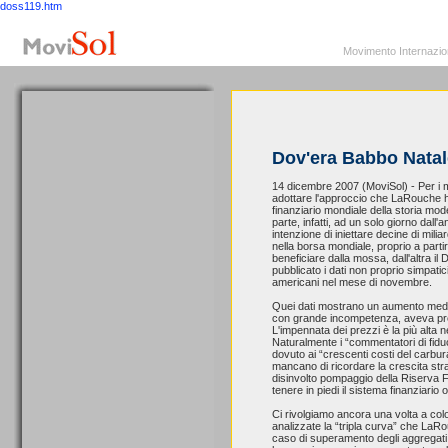
doss119.htm
MoviSol.org
Movimento Internazionale per i diritti civili – Solidarietà
Movimento Internazionale
Dov'era Babbo Natal
14 dicembre 2007 (MoviSol) - Per i mo
adottare l'approccio che LaRouche ha 
finanziario mondiale della storia mo
parte, infatti, ad un solo giorno dall
intenzione di iniettare decine di miliar
nella borsa mondiale, proprio a part
beneficiare dalla mossa, dall'altra i
pubblicato i dati non proprio simpatici
americani nel mese di novembre.
Quei dati mostrano un aumento medio 
con grande incompetenza, aveva previ
L'impennata dei prezzi è la più alta ne
Naturalmente i “commentatori di fiduci
dovuto ai “crescenti costi del carbur
mancano di ricordare la crescita stra
disinvolto pompaggio della Riserva F
tenere in piedi il sistema finanziario 
Ci rivolgiamo ancora una volta a c
analizzate la “tripla curva” che LaR
caso di superamento degli aggregati f