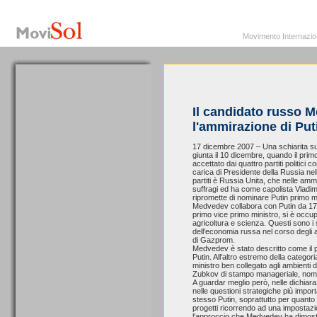
MoviSol.org
Movimento Internazionale per i diritti civili – Solidarietà
Movimento Internazionale
Il candidato russo 
l'ammirazione di Put
17 dicembre 2007 – Una schiarita sull
giunta il 10 dicembre, quando il pri
accettato dai quattro partiti politici
carica di Presidente della Russia nel
partiti è Russia Unita, che nelle amm
suffragi ed ha come capolista Vladim
ripromette di nominare Putin primo mi
Medvedev collabora con Putin da 17 an
primo vice primo ministro, si è occupa
agricoltura e scienza. Questi sono i s
dell'economia russa nel corso degli a
di Gazprom.
Medvedev è stato descritto come il più
Putin. All'altro estremo della catego
ministro ben collegato agli ambienti de
Zubkov di stampo manageriale, nomin
A guardar meglio però, nelle dichiar
nelle questioni strategiche più import
stesso Putin, soprattutto per quanto
progetti ricorrendo ad una impostaz
l'approccio che Medvedev ha dimostrat