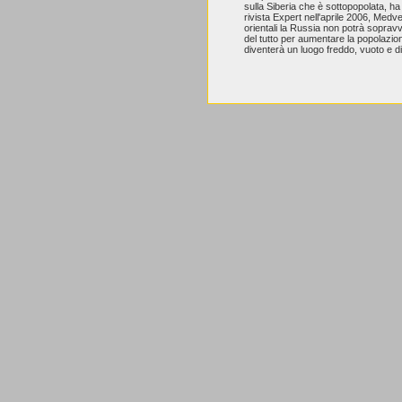
sulla Siberia che è sottopopolata, ha
rivista Expert nell'aprile 2006, Medv
orientali la Russia non potrà soprav
del tutto per aumentare la popolazione
diventerà un luogo freddo, vuoto e di