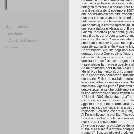
finanziaria globale e nella ricerca d
l'integrità territoriale e politica della 
In un'intervista del 2 novembre 2007
che occorrano ancora altri Progetti N
risposto con una panoramica storica
nel momento in cui la società o lo st
[ad esempio] la riforma agraria del 18
Mappa del sito
decretata dallo zar Alessandro II] o
Guerra Patriottica [la seconda guerra
Newsletter
riusciti ad estrarre questo paese en
anche in altri paesi. Sono convinto 
Il CD di Solidarietà
americano Roosevelt, alla fine degli 
considerato un Grande Progetto Nazio
© Copyright
Depressione”. Alla fine degli anni 
versava in una Depressione “legata a
ed anche alla mancanza di preparaz
verificando”, ed è in tale frangente c
Nazionali per far fronte a queste sfid
Ad un seminario dell'EIR tenutosi a Be
Menshikov ha riferito alcuni commen
di un congresso economico sul tema d
monetarie. Egli disse tra l'altro, ne
integrata nell'economia mondiale: “
monetario vigente perché presenta fl
detto esattamente che dobbiamo avere
fu una dichiarazione molto important
Il 21 luglio 2007 Medvedev ha afferm
assumere una natura generale e glo
aggiunto: “Potrebbe determinarsi una 
paese asiatico cominceremo a discut
regionale. Potrebbe essere lo yuan, m
Al Forum Economico di San Pietrobur
Putin ha sottolineato che la situazio
riserva, tra le quali il rublo.
Al vertice economico di Davos del 
russa si assumerà il proprio compito s
trasporti”. Senza dedicarsi a tale co