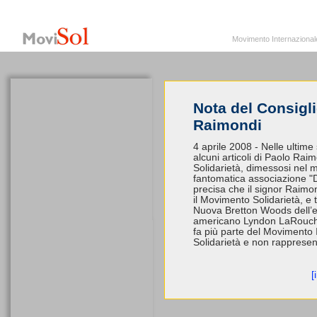
MoviSol.org
Movimento Internazionale per i diritti civili – Solidarietà
Movimento Internazionale pe
Nota del Consigli
Raimondi
4 aprile 2008 - Nelle ultime
alcuni articoli di Paolo Ra
Solidarietà, dimessosi nel
fantomatica associazione "Dir
precisa che il signor Raimo
il Movimento Solidarietà, e
Nuova Bretton Woods dell’
americano Lyndon LaRouche
fa più parte del Movimento In
Solidarietà e non rapprese
[