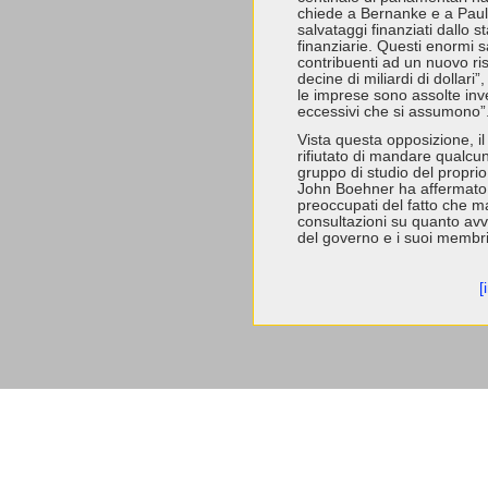
chiede a Bernanke e a Pauls
salvataggi finanziati dallo 
finanziarie. Questi enormi 
contribuenti ad un nuovo ris
decine di miliardi di dollari
le imprese sono assolte inve
eccessivi che si assumono”
Vista questa opposizione, il
rifiutato di mandare qualcuno
gruppo di studio del propri
John Boehner ha affermato “t
preoccupati del fatto che 
consultazioni su quanto avv
del governo e i suoi membri
[