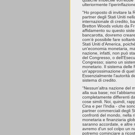
qualche imbecille vorrebbe r
ulteriormente l’iperinflazion
"Ho proposto di invitare la R
partner degli Stati Uniti ne
internazionale di credito, b
Bretton Woods voluto da Fra
affidamento su questo siste
bancarotta, dovremo creare
com’è possibile fare soltanto
Stati Uniti d'America, poiché
un'economia monetaria, ma 
nazione, infatti, non può s
del Congresso, o dell'Esecu
Congresso; siamo un sistem
monetario. Il sistema delle
un'approssimazione di quel 
Essenzialmente l'autorità de
sistema di credito.
“Nessun'altra nazione del 
alla sua base; noi l'abbia
completamente differenti da
cose simili. Noi, quindi, ra
Cina e per l'India - che so
partner commerciali degli St
confronti del mondo, nella r
monetaria e finanziaria glo
saranno accordate, e altre 
avremo d'un sol colpo un nu
potremo cominciare a ricost