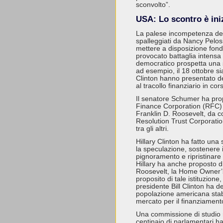
sconvolto”.
USA: Lo scontro è ini
La palese incompetenza del
spalleggiati da Nancy Pelos
mettere a disposizione fondi 
provocato battaglia intens
democratico prospetta una s
ad esempio, il 18 ottobre s
Clinton hanno presentato d
al tracollo finanziario in cor
Il senatore Schumer ha pr
Finance Corporation (RFC) s
Franklin D. Roosevelt, da c
Resolution Trust Corporati
tra gli altri.
Hillary Clinton ha fatto una
la speculazione, sostenere i
pignoramento e ripristinare 
Hillary ha anche proposto di 
Roosevelt, la Home Owner’
proposito di tale istituzione,
presidente Bill Clinton ha det
popolazione americana stabi
mercato per il finanziamento
Una commissione di studio
centinaio di parlamentari ha 