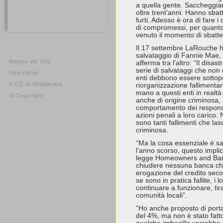
a quella gente. Saccheggia
oltre trent’anni. Hanno sbatt
furti. Adesso è ora di fare i
di compromessi, per quanto 
venuto il momento di sbatter
Il 17 settembre LaRouche ha
salvataggio di Fannie Mae, 
Mappa del sito
afferma tra l’altro: “Il disa
serie di salvataggi che non
Newsletter
enti debbono essere sottop
Il CD di Solidarietà
riorganizzazione fallimentar
mano a questi enti in realtà
© Copyright
anche di origine criminosa,
comportamento dei responsa
azioni penali a loro carico. 
sono tanti fallimenti che la
criminosa.
“Ma la cosa essenziale è sal
l’anno scorso, questo implic
legge Homeowners and Bank
chiudere nessuna banca ch
erogazione del credito seco
se sono in pratica fallite, i 
continuare a funzionare, tir
comunità locali”.
“Ho anche proposto di porta
del 4%, ma non è stato fat