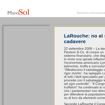
MoviSol.org
Movimento Internazionale per i diritti civili – Solidarietà
Movimento Internazionale pe
LaRouche: no al 
cadavere
22 settembre 2008 – La deci
Paulson & Co. di creare un en
sistema finanziario, che disp
in moto una spirale inflazio
l’economista americano Lyn
ladrocinio, truffa e corruzi
“Allestiscono il salvataggio 
rigor mortis”, ha spiegato
di tutti i titoli speculativi p
procede con il salvataggio i
ad ogni controllo”. “Il Cong
truffatori” ha continuato lo
che i parlamentari non dimo
per difendere la popolazione
su di loro da elementi com
Secondo LaRouche il Congre