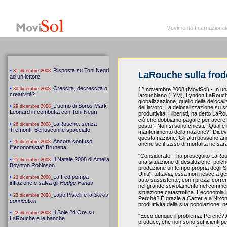
MoviSol.org
Movimento Internazionale per i diritti civili – Solidarietà
Movimento Internazionale pe
LaRouche sulla frode
12 novembre 2008 (MoviSol) - In un
larouchiano (LYM), Lyndon LaRouche h
globalizzazione, quello della deloca
del lavoro. La delocalizzazione su s
produttività. I liberisti, ha detto L
ciò che dobbiamo pagare per avere 
posto”. Non si sono chiesti: “Qual è i
mantenimento della nazione?” Dicev
questa nazione. Gli altri possono an
anche se il tasso di mortalità ne sa
"Considerate – ha proseguito LaRouc
una situazione di destituzione, poic
produzione un tempo propria degli Sta
Uniti); tuttavia, essa non riesce a 
auto sussistente, con i prezzi corren
nel grande scivolamento nel commerc
situazione catastrofica. L’economia 
Perché? È grazie a Carter e a Nixon: l
produttività della sua popolazione, ne
"Ecco dunque il problema. Perché? A
produce, che non sono sufficienti per