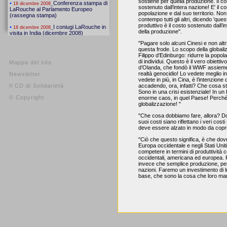
sostiene per quella produzione. Il co
sostenuto dall’intera nazione! E' il c
popolazione e dal suo territorio. Non
contempo tutti gli altri, dicendo 'ques
produttivo è il costo sostenuto dall’
della produzione".
"Pagare solo alcuni Cinesi e non altr
questa frode. Lo scopo della globali
Filippo d’Edinburgo: ridurre la popol
di individui. Questo è il vero obietti
Mappa del sito
d’Olanda, che fondò il WWF assieme a
realtà genocidio! Lo vedete meglio in
Newsletter
vedete in più, in Cina, è l’intenzio
Il CD di Solidarietà
accadendo, ora, infatti? Che cosa 
Sono in una crisi esistenziale! In 
© Copyright
enorme caos, in quel Paese! Perché
globalizzazione! "
"Che cosa dobbiamo fare, allora? Dob
suoi costi siano riflettano i veri cost
deve essere alzato in modo da coprire
"Ciò che questo significa, è che dov
Europa occidentale e negli Stati Unit
competere in termini di produttività 
occidentali, americana ed europea. 
invece che semplice produzione, per
nazioni. Faremo un investimento di l
base, che sono la cosa che loro m