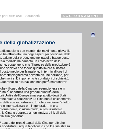
r i diritti civili – Solidarietà
A G G I O R N A M E N T I
 della globalizzazione
a discussione con membri del movimento giovanile
a affrontato uno degli aspetti più perniciosi della
lizzazione della produzione nei paesi a basso costo
cala modiale ha causato un crollo netto della
aRouche, sostengono che “il prezzo della produzione è
uno schiavo che faccia questo lavoro al nostro
l costo medio per la nazione, in termini di costi di
ano: “Impiegheremo soltanto alcune persone, per
che morire! E imporremo le condizioni di schiavitù,
rà accresciuto e la nazione non potrà mantenersi”.
he - il caso della Cina, per esempio: essa è in
hé ha sì assorbito una grande quantità della
ti Uniti e dell’Europa (ma soprattutto degli Stati
gestire questa situazione! La Cina non è un’economia
ti delle sue esportazioni. E potete vederne l’effetto
io internazionale e – in generale – in una
interna non è, in alcun modo, autosussistente.
a Cina fu costretta a non innalzare i livelli della
lla sua globalità".
 causa dei prezzi pagati dalla Cina per ciò che
 soddisfare i requisiti del costo che la Cina stessa