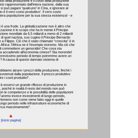
sto della produzione è il costo della produzione
osto rappresentato dall’intera nazione, dalla sua
 si può pagare 'qualcuno' in Cina, e ignorare al
to è il vero costo produttivo'. Il vero costo
intera popolazione per la sua stessa esistenza! - e
i è una frode. La globalizzazione non è altro che
zzazione è lo scopo che ha in mente il Principe
azione mondiale da 6,5 miliardi a meno di 2 miliardi
vo di quel nazista, suo cugino il Principe Bernardo
 Filippo. Ciò che è stato chiamato “crescita” è in
 Africa: l’Africa ne è l’esempio estremo. Ma ciò che
ne di commettere un genocidio! Che cosa sta
sta accadendo all’economia cinese? Sta morendo!
un brevissimo periodo di tempo potremmo avere un
? A causa di questo dannato sistema di
biamo alzare i prezzi della produzione, finché i
i sostenuti dalla popolazione. Il prezzo produttivo
 i costi produttivi".
rà esservi un grande riflusso di produzione in
i, poiché in realtà il resto del mondo non può
con le competenze e le possibilità delle popolazioni
Faremo invece investimenti di lungo periodo,
lomeno non come viene fatto oggi in quelle
ungo periodo nelle infrastrutture economiche di
anca massimamente".
[inizio pagina]