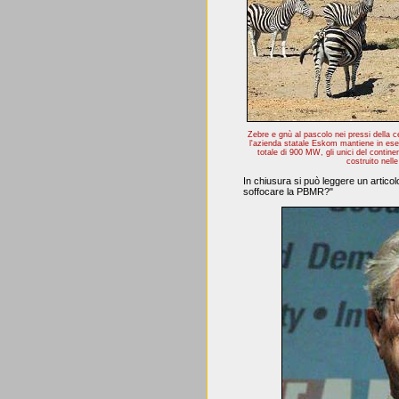
Zebre e gnù al pascolo nei pressi della c
l'azienda statale Eskom mantiene in eser
totale di 900 MW, gli unici del continen
costruito nell
In chiusura si può leggere un artic
soffocare la PBMR?"