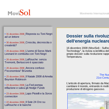
MoviSol.org
Movimento Internazionale per i diritti civili – Solidarietà
Movimento Internazionale pe
Dossier sulla rivolu
dell'energia nuclear
16 dicembre 2008 (MoviSol) - Sull'e
Technology", la rivista scientifica 
ampio dossier sulla rivoluzione rapp
Temperatura.
The Nuc
21st Cent
L'articolo di apertura, firmato da 
cambiare il mondo, entrando in molti 
produzione di idrogeno gassoso.