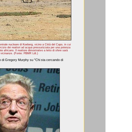
entrale nucleare di Koeberg, vicino a Città del Capo, in cui
cizio dei reattori ad acqua pressurizzata per una potenza
te africano. Il reattore dimostrativo a letto di sfere sarà
e vicinanze. (Fonte: PBMR Ldt.)
olo di Gregory Murphy su "Chi sta cercando di