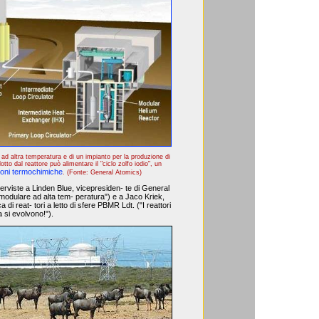
d altra temperatura e di un impianto per la produzione di
tto dal reattore può alimentare il "ciclo zolfo iodio", un
ioni termochimiche
. (Fonte: General Atomics)
nterviste a Linden Blue, vicepresiden- te di General
 modulare ad alta tem- peratura") e a Jaco Kriek,
 di reat- tori a letto di sfere PBMR Ldt. ("I reattori
a si evolvono!").