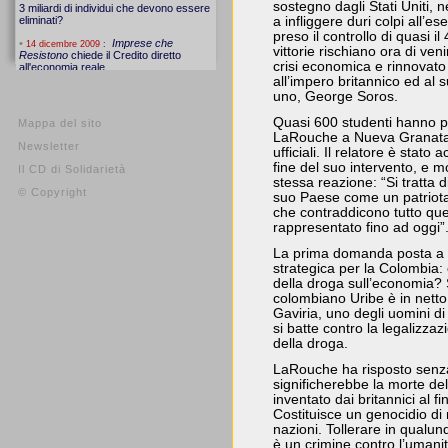
sostegno dagli Stati Uniti, n
a infliggere duri colpi all’es
preso il controllo di quasi i
vittorie rischiano ora di ve
crisi economica e rinnovato
all’impero britannico ed al
uno, George Soros.
Quasi 600 studenti hanno pa
Mappa del sito
LaRouche a Nueva Granata, 
Newsletter
ufficiali. Il relatore è stat
fine del suo intervento, e m
Il CD di Solidarietà
stessa reazione: “Si tratta 
© Copyright
suo Paese come un patriot
che contraddicono tutto quel
rappresentato fino ad oggi”
La prima domanda posta a 
strategica per la Colombia: 
della droga sull’economia? 
colombiano Uribe è in netto
Gaviria, uno degli uomini d
si batte contro la legalizza
della droga.
LaRouche ha risposto senz
significherebbe la morte del
inventato dai britannici al f
Costituisce un genocidio di 
nazioni. Tollerare in qualu
è un crimine contro l’umanit