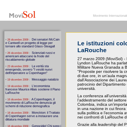
MoviSol.org
Movimento Internazionale per i diritti civili – Solidarietà
Movimento Internazionale pe
Le istituzioni co
LaRouche
27 marzo 2009 (MoviSol) - I
Lyndon LaRouche ha parlato
Militare Nueva Granada a B
“Proposte per risolvere la 
di due ore, in un’aula magn
dall’Associazione dei Laurea
patrocinio del Dipartimento
università.
La conferenza all’università
l’addestramento del settore m
Colombia, indica un’importa
in una nazione in cui finora i
sulla politica e l’economia
nei confronti di LaRouche d
Grazie alla
leadership
del P