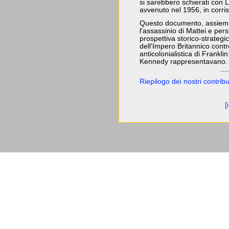
si sarebbero schierati con
avvenuto nel 1956, in corris
Questo documento, assieme 
l'assassinio di Mattei e per
prospettiva storico-strategi
dell'Impero Britannico contro
anticolonialistica di Frankl
Kennedy rappresentavano.
Riepilogo dei nostri contribu
[