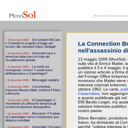
MoviSol.org
Movimento Internazionale per i diritti civili – Solidarietà
Movimento Internazionale pe
La Connection Br
nell'assassinio d
13 maggio 2009 (MoviSol) - I
sulla vita di Enrico Mattei,
pubblico il 3 e 4 maggio, il
un vistoso articolo a firma d
del Foreign Office britannic
mostrano che Mattei viene v
interessi coloniali britannici,
ottobre 1962. Le carte,
pubb
Casarrubea
, non aggiungo
a quanto pubblicate già nel 
ENI Benito Livigni, ma ass
salutare interesse pubblico s
nostro paese.
Ettore Bernabei, produttore 
futuro
, ha dichiarato al
Corr
perché "colpiva interessi in