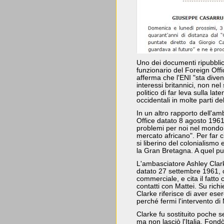
Uno dei documenti ripubblic
funzionario del Foreign Offi
afferma che l'ENI "sta dive
interessi britannici, non n
politico di far leva sulla la
occidentali in molte parti d
In un altro rapporto dell'a
Office datato 8 agosto 1961
problemi per noi nel mondo 
mercato africano". Per far ci
si liberino del colonialismo e
la Gran Bretagna. A quel pu
L'ambasciatore Ashley Clark
datato 27 settembre 1961, c
commerciale, e cita il fatto
contatti con Mattei. Su rich
Clarke riferisce di aver ese
perché fermi l'intervento di 
Clarke fu sostituito poche s
ma non lasciò l'Italia. Fondò