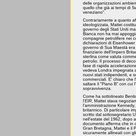
delle organizzazioni ambien
quello che già ai tempi di Swi
veneziano".
Contrariamente a quanto af
ideologizzata, Mattei costitu
governo degli Stati Uniti ma
Bianca non ha mai appoggiat
compagnie petrolifere nei co
dichiarazioni di Eisenhower 
governo di Sua Maestà era 
finanziario dell'Impero Brit
sterlina come valuta commer
petrolio. Il processo di de
fase di rapida accelerazione 
vedeva Londra impegnata a
nuovi stati indipendenti, e s
commerciali. E' chiaro che l
saltare il "Piano B" con cui 
sopravvivenza.
Come ha sottolineato Benit
l'
EIR
, Mattei stava negozia
l'amministrazione Kennedy, 
britannico. Di particolare i
scritto dal sottosegretario
nell'estate del 1962, dopo a
documento afferma che in 
Gran Bretagna, Mattei e il 
sicuramente allineati con gli