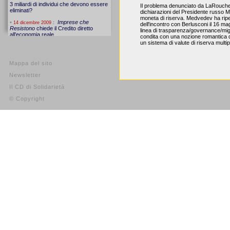
Il problema denunciato da LaRouch
dichiarazioni del Presidente russo M
moneta di riserva. Medvedev ha rip
dell'incontro con Berlusconi il 16 ma
linea di trasparenza/governance/mig
condita con una nozione romantica 
un sistema di valute di riserva multip
Mappa del sito
Newsletter
Il CD di Solidarietà
© Copyright