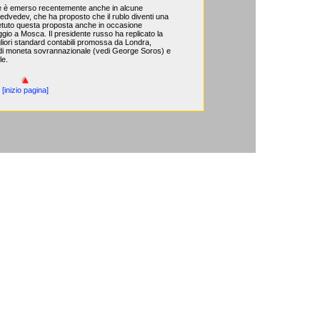
e è emerso recentemente anche in alcune
edvedev, che ha proposto che il rublo diventi una
etuto questa proposta anche in occasione
ggio a Mosca. Il presidente russo ha replicato la
liori standard contabili promossa da Londra,
di moneta sovrannazionale (vedi George Soros) e
le.
[inizio pagina]