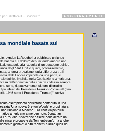
r i diritti civili – Solidarietà
A G G I O R N A M E N T I
sa mondiale basata sul
ggio, Lyndon LaRouche ha pubblicato un lungo
diale basata sul dollaro" denunciando ancora una
ncipale ostacolo alla raccolta di un sostegno politico
mica degli Stati Uniti e quindi, potenzialmente,
inata, ancora prevalente, sulla differenza tra il
nata dalla Londra imperiale da una parte, e
onale del tipo implicito nella Costituzione americana.
e difesa dell'economia dalla crisi da collasso sempre
i che sono, rispettivamente, sistemi di credito
 tipo inteso dal Presidente Franklin Roosevelt (fino
rile 1945 sotto il Presidente Truman)", scrive
lema esemplificato dall'errore contenuto in una
ezzata 'Una nuova Bretton Woods' e propinata a
in una riunione a Modena. Tra i noti colpevoli in
tematico americano a me ben noto, Jonathan
ega LaRouche, "dovrebbe essere considerato un
 dalle misure proposte da Tennenbaum", ma anche
damento globale" o altri "schemi simili a quelli del