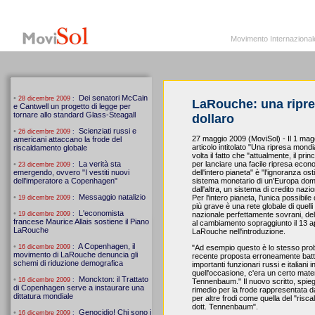
MoviSol.org
Movimento Internazionale per i diritti civili – Solidarietà
Movimento Internazionale pe
LaRouche: una ripre
dollaro
27 maggio 2009 (MoviSol) - Il 1 ma
articolo intitolato "Una ripresa mon
volta il fatto che "attualmente, il pri
per lanciare una facile ripresa econo
dell'intero pianeta" è "l'ignoranza ost
sistema monetario di un'Europa domi
dall'altra, un sistema di credito nazi
Per l'intero pianeta, l'unica possibil
più grave è una rete globale di quell
nazionale perfettamente sovrani, del
al cambiamento sopraggiunto il 13 ap
LaRouche nell'introduzione.
"Ad esempio questo è lo stesso prob
recente proposta erroneamente batt
importanti funzionari russi e italiani 
quell'occasione, c'era un certo ma
Tennenbaum." Il nuovo scritto, spi
rimedio per la frode rappresentata
per altre frodi come quella del "riscal
dott. Tennenbaum".