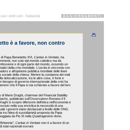
r i diritti civili – Solidarietà
A G G I O R N A M E N T I
etto è a favore, non contro
ca di Papa Benedetto XVI,
Caritas in Veritate
, ha
commenti, non solo dal mondo cattolico ma da
 confessione e di ogni parte del mondo, essendo un
matici della crisi mondiale. L'uscita in sincronia con
i leaders e all'opinione pubblica mondiale delle linee
a sociale della chiesa. Mentre la condanna dei mali
lla delocalizzazione, tra le altre cose, è forte e
n bisogno di governo internazionale della crisi ha
stenere che il Papa si sia schierato a favore del loro
o di Mario Draghi, chairman del Financial Stability
chs, pubblicato sull'
Osservatore Romano
il 9
Draghi si scopre difensore dell'etica nell'economia e
osciuto nella sua enciclica la necessità di una
quale i governi siano declassati a livello delle ONG.
a tra l'idea di sussidiarietà proposta da Papa
poggiata da Pio XI nella
Quadragesimo Anno
.
 Britannia",
Caritas in Veritate
non è a favore di un
 stati nazionali sovrani.