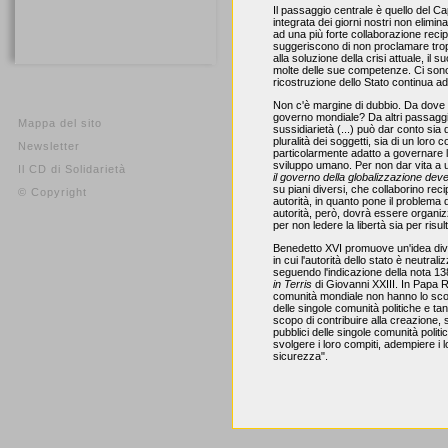
Il passaggio centrale è quello del C
integrata dei giorni nostri non elimina
ad una più forte collaborazione rec
suggeriscono di non proclamare tropp
alla soluzione della crisi attuale, i
molte delle sue competenze. Ci sono 
ricostruzione dello Stato continua a
Non c'è margine di dubbio. Da dove vi
governo mondiale? Da altri passaggi,
Mappa del sito
sussidiarietà (...) può dar conto sia d
pluralità dei soggetti, sia di un loro 
Newsletter
particolarmente adatto a governare l
sviluppo umano. Per non dar vita a u
Il CD di Solidarietà
il governo della globalizzazione deve
su piani diversi, che collaborino re
© Copyright
autorità, in quanto pone il problema
autorità, però, dovrà essere organiz
per non ledere la libertà sia per ris
Benedetto XVI promuove un'idea dive
in cui l'autorità dello stato è neutral
seguendo l'indicazione della nota 13
in Terris
di Giovanni XXIII. In Papa Ron
comunità mondiale non hanno lo scopo 
delle singole comunità politiche e ta
scopo di contribuire alla creazione, 
pubblici delle singole comunità politic
svolgere i loro compiti, adempiere i l
sicurezza".