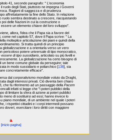
apitolo 41, secondo paragrafo: " L'economia
 il ruolo degli Stati, piuttosto ne impegna i Governi
iproca. Ragioni di saggezza e di prudenza
o affrettatamente la fine dello Stato. In relazione
l suo ruolo sembra destinato a crescere, riacquistando
poi delle Nazioni in cui la costruzione o
d essere un elemento chiave del loro sviluppo".
ene, allora, l'idea che il Papa sia a favore del
 come nel capitolo 57, dove il Papa scrive: " La
ella molteplice articolazione dei piani e quindi della
coordinamento. Si tratta quindi di un principio
a globalizzazione e a orientarla verso un vero
n pericoloso potere universale di tipo monocratico,
 essere di tipo sussidiario
, articolato su più livelli e
ciprocamente. La globalizzazione ha certo bisogno di
 di un bene comune globale da perseguire; tale
zata in modo sussidiario e poliarchico [
138
], sia
ultare concretamente efficace".
rsa dal corporativismo mondiale voluto da Draghi,
izzata dagli interessi privati. Ciò diventa ben chiaro
8, che fa riferimento ad un passaggio della
Pacem
calli infatti si legge che "i poteri pubblici della
di limitare la sfera di azione ai poteri pubblici
nto meno di sostituirsi ad essi; hanno invece lo
su piano mondiale, di un ambiente nel quale i poteri
he, i rispettivi cittadini e i corpi intermedi possano
oro doveri, esercitare i loro diritti con maggiore
[inizio pagina]