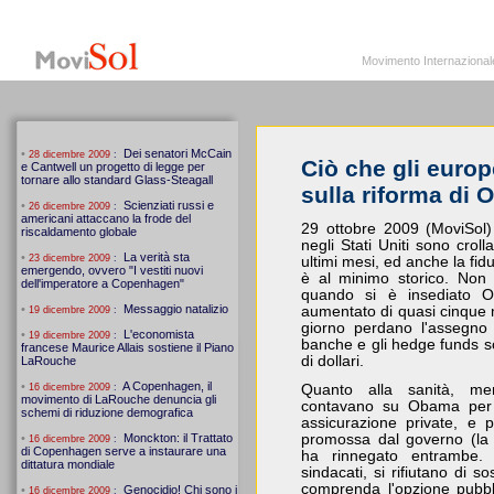
MoviSol.org
Movimento Internazionale per i diritti civili – Solidarietà
Movimento Internazionale pe
Ciò che gli euro
sulla riforma di
29 ottobre 2009 (MoviSol) -
negli Stati Uniti sono crol
ultimi mesi, ed anche la fi
è al minimo storico. Non 
quando si è insediato O
aumentato di quasi cinque m
giorno perdano l'assegno 
banche e gli hedge funds sono
di dollari.
Quanto alla sanità, men
contavano su Obama per r
assicurazione private, e 
promossa dal governo (la 
ha rinnegato entrambe. M
sindacati, si rifiutano di 
comprenda l'opzione pubbl