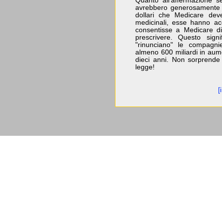
Quanto all'affermazione s
avrebbero generosamente a
dollari che Medicare dev
medicinali, esse hanno a
consentisse a Medicare di
prescrivere. Questo sign
"rinunciano" le compagn
almeno 600 miliardi in aume
dieci anni. Non sorprende
legge!
[