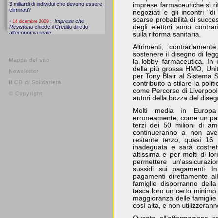
imprese farmaceutiche si ri
negoziati e gli incontri "
scarse probabilità di succe
degli elettori sono contr
sulla riforma sanitaria.
Altrimenti, contrariame
sostenere il disegno di legg
Mappa del sito
la lobby farmaceutica. In 
della più grossa HMO, Unit
Newsletter
per Tony Blair al Sistema S
Il CD di Solidarietà
contribuito a stilare la polit
come Percorso di Liverpool
© Copyright
autori della bozza del dise
Molti media in Europa
erroneamente, come un pas
terzi dei 50 milioni di am
continueranno a non aver
restante terzo, quasi 16 
inadeguata e sarà costret
altissima e per molti di lo
permettere un'assicurazio
sussidi sui pagamenti. In
pagamenti direttamente al
famiglie disporranno dell
tasca loro un certo minimo 
maggioranza delle famiglie
così alta, e non utilizzeran