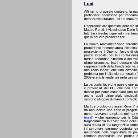
Luci
All'interno di questo contesto, la n
particolare attenzione per l'anomal
democratico italiano – si sta muove
L'approccio alle questioni delle tre 
Matteo Renzi, il Vicesindaco Dario N
tutti tra i trentacinque ed i trent
quello dei loro predecessori.
La nuova Amministrazione fiorentina,
precedente nomenclatura cittadina r
prospiciente il Duomo, l'avvio di sis
pulizia stradale, per la circolazion
tutrice dell'ordine cittadino e del t
ultimo proposito, basti pensare che
rappresentanti della fronda interna
una radio locale, che una cittadina
problema per il bilancio comunale (!)
2009 erano le tendenze nella gestio
La particolarità, è che questo operat
e provinciali del PD, che non con 
debole per poter ostacolare uno come
anche quelli dirigenziali, sindac
sentono sfuggire di mano il controllo
Ma il vero colpo di classe, Renzi l'
ha annunciato una serie di progetti 
come avevamo auspicato nel marz
terra!"
– che apriranno per la Cit
tragicommedia la costruzione della li
sarà dotata di una tangenziale sott
infrastrutture saranno costruite
mettendole nella disponibilità dei pr
rendono impossibile una politica d