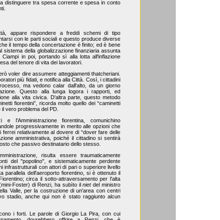
a distinguere tra spesa corrente e spesa in conto
ti.
ittà, appare rispondere a freddi schemi di tipo
tarsi con le parti sociali e questo produce diverse
e che il tempo della concertazione è finito; ed è bene
al sistema della globalizzazione finanziaria assunta
iampi in poi, portando sì alla lotta all'inflazione
sa del tenore di vita dei lavoratori.
rò voler dire assumere atteggiamenti thatcheriani.
atori più fidati, e notifica alla Città. Così, i cittadini
processo, ma vedono calar dall'alto, da un giorno
strazione. Questo alla lunga logora i rapporti, ed
ione alla vita civica. D'altra parte, questo metodo
netti fiorentini”, ricorda molto quello dei “caminetti
il vero problema del PD.
 l'Amministrazione fiorentina, comunichino
ndole progressivamente in merito alle opzioni che
ferrei relativamente al dovere di “dover fare delle
'azione amministrativa, poiché il cittadino si sentirà
tosto che passivo destinatario dello stesso.
ministrazione, risulta essere traumaticamente
onti del "popolino", e sistematicamente perdente
infrastrutturali con attori di pari o superiore livello
ta parallela dell'aeroporto fiorentino, si è ottenuto il
orentino; circa il sotto-attraversamento per l'alta
 (mini-Foster) di Renzi, ha subìto il
niet
del ministro
ella Valle, per la costruzione di un'area con centri
vo stadio, anche qui non è stato raggiunto alcun
ono i forti. Le parole di Giorgio La Pira, con cui
ornamento, dovrebbero offrire a Renzi, che è