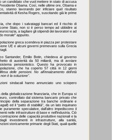
to un candidato che vuol mettere in stato di accusa
l Presidente Obama. Così, nelle ultime ore, Obama e
co, stanno lavorando per inficiare quel risultato
entatività di Kesha Rogers, suscitando già le prime
, che dopo i salvataggi bancari ed il rischio di
e come Stato, non si è perso tempo ad ubbidire ai
l'eurocrazia, a tagliare gli stipendi dei lavoratori e ad
rdo morale" appunto.
popolazione greca scendeva in piazza per protestare
issione UE e alcuni governi premevano sulla Grecia
tagli.
co Santander, Emilio Botin, chiedeva al governo
etto di austerità da 50 miliardi, ma di avviare
sistema pensionistico. Questo ha provocato in
polazione, che ha coperto 57 città in 12 giorni
difesa delle pensioni. No all'innalzamento dell'età
e non è la soluzione"
.
azioni sindacali hanno annunciato uno sciopero
 della globalizzazione finanziaria, che in Europa si
'euro, controllato dal sistema bancario privato che
incipio della separazione tra banche ordinarie e
agall
) ed il “patto di stabilità”, da un lato inquinano
rie puramente speculative, dall'altro impediscono il
menti nelle infrastrutture di base e nell'industria. Ciò
contrazione delle capacità produttive nazionali e la
agli investimenti in infrastrutture, alla sanità,
unzioni storicamente primarie degli Stati, quali quelle