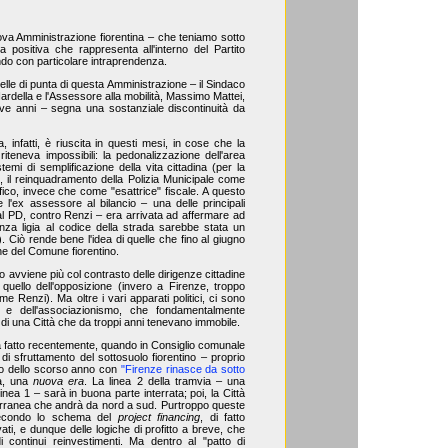
uova Amministrazione fiorentina – che teniamo sotto
ia positiva che rappresenta all'interno del Partito
ndo con particolare intraprendenza.
stelle di punta di questa Amministrazione – il Sindaco
ardella e l'Assessore alla mobilità, Massimo Mattei,
anove anni – segna una sostanziale discontinuità da
 infatti, è riuscita in questi mesi, in cose che la
iteneva impossibili: la pedonalizzazione dell'area
temi di semplificazione della vita cittadina (per la
e), il reinquadramento della Polizia Municipale come
raffico, invece che come "esattrice" fiscale. A questo
 l'ex assessore al bilancio – una delle principali
 al PD, contro Renzi – era arrivata ad affermare ad
nza ligia al codice della strada sarebbe stata un
. Ciò rende bene l'idea di quelle che fino al giugno
ne del Comune fiorentino.
o avviene più col contrasto delle dirigenze cittadine
quello dell'opposizione (invero a Firenze, troppo
 Renzi). Ma oltre i vari apparati politici, ci sono
ali e dell'associazionismo, che fondamentalmente
 di una Città che da troppi anni tenevano immobile.
ha fatto recentemente, quando in Consiglio comunale
di sfruttamento del sottosuolo fiorentino – proprio
o dello scorso anno con
"Firenze rinasce da sotto
tà, una
nuova era
. La linea 2 della tramvia – una
nea 1 – sarà in buona parte interrata; poi, la Città
erranea che andrà da nord a sud. Purtroppo queste
 secondo lo schema del
project financing
, di fatto
ivati, e dunque delle logiche di profitto a breve, che
i continui reinvestimenti. Ma dentro al "patto di