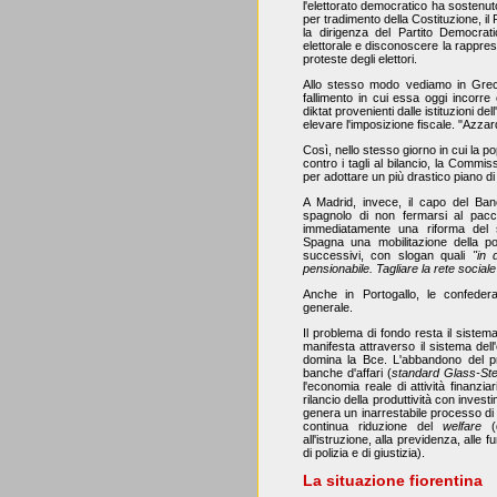
l'elettorato democratico ha sostenu
per tradimento della Costituzione, i
la dirigenza del Partito Democrati
elettorale e disconoscere la rappres
proteste degli elettori.
Allo stesso modo vediamo in Grecia
fallimento in cui essa oggi incorr
diktat provenienti dalle istituzioni del
elevare l'imposizione fiscale. "Azza
Così, nello stesso giorno in cui la 
contro i tagli al bilancio, la Comm
per adottare un più drastico piano di 
A Madrid, invece, il capo del Ban
spagnolo di non fermarsi al pacch
immediatamente una riforma del 
Spagna una mobilitazione della po
successivi, con slogan quali
"in 
pensionabile. Tagliare la rete social
Anche in Portogallo, le confeder
generale.
Il problema di fondo resta il sistema
manifesta attraverso il sistema dell
domina la Bce. L'abbandono del pr
banche d'affari (
standard Glass-Ste
l'economia reale di attività finanzia
rilancio della produttività con investi
genera un inarrestabile processo di 
continua riduzione del
welfare
(d
all'istruzione, alla previdenza, alle f
di polizia e di giustizia).
La situazione fiorentina