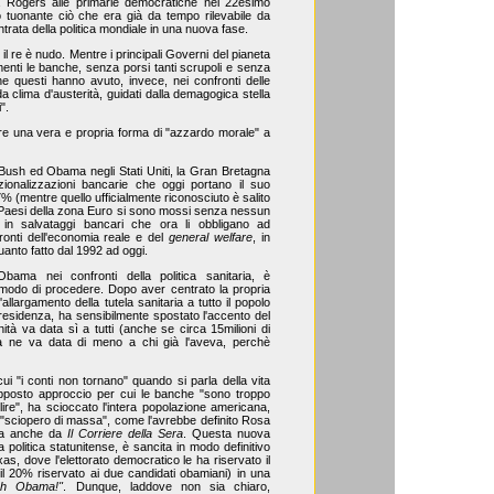
ha Rogers alle primarie democratiche nel 22esimo
 tuonante ciò che era già da tempo rilevabile da
'entrata della politica mondiale in una nuova fase.
l re è nudo. Mentre i principali Governi del pianeta
menti le banche, senza porsi tanti scrupoli e senza
e questi hanno avuto, invece, nei confronti delle
da clima d'austerità, guidati dalla demagogica stella
".
re una vera e propria forma di "azzardo morale" a
i Bush ed Obama negli Stati Uniti, la Gran Bretagna
ionalizzazioni bancarie che oggi portano il suo
47% (mentre quello ufficialmente riconosciuto è salito
i Paesi della zona Euro si sono mossi senza nessun
, in salvataggi bancari che ora li obbligano ad
fronti dell'economia reale e del
general welfare
, in
uanto fatto dal 1992 ad oggi.
ama nei confronti della politica sanitaria, è
modo di procedere. Dopo aver centrato la propria
'allargamento della tutela sanitaria a tutto il popolo
Presidenza, ha sensibilmente spostato l'accento del
à va data sì a tutti (anche se circa 15milioni di
ma ne va data di meno a chi già l'aveva, perchè
ui "i conti non tornano" quando si parla della vita
opposto approccio per cui le banche "sono troppo
lire", ha scioccato l'intera popolazione americana,
a "sciopero di massa", come l'avrebbe definito Rosa
ta anche da
Il Corriere della Sera
. Questa nuova
 politica statunitense, è sancita in modo definitivo
as, dove l'elettorato democratico le ha riservato il
il 20% riservato ai due candidati obamiani) in una
ch Obama!"
. Dunque, laddove non sia chiaro,