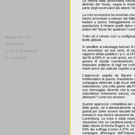
La vittoria della larouchiana Kes
distretto del Texas, segna in modo
parte degli osservatori più attenti: l
La crisi economica ha mostrato che i
hanno proceduto a salvare dai falli
badare a spese, l'atteggiamento ch
popolazioni, è rimasto quello tipico 
polare del "dover far quadrare i conti
Tutto ciò è venuto così a configura
Mappa del sito
livello globale.
Newsletter
In parallelo ai salvataggi bancari d
ha proceduto ad una serie di naz
Il CD di Solidarietà
rapporto debito pubblico / p.i.l. al 1
dal 50 al 60% in un solo anno), ed 
© Copyright
genere di iniziale coordinamento
impostare politiche di tagli nei con
modo ancor più radicale rispetto a q
L'approccio seguito da Barack Ob
emblematico di questo fraudolento 
campagna elettorale sulla
issue
dell
statunitense, una volta giunto alla 
suo messaggio, dicendo che la sanit
statunitensi resteranno senza), 
altrimenti "i conti non tornano".
Questo approccio contabilista per c
della gente, ed il diametralmente 
grandi per poter essere lasciate fal
entrata in una storica situazione d
Luxemburg. La cosa è stata nota
situazione che va caratterizzando la
dalla vittoria di Kesha Rogers in Tex
53% dei suffragi (contro il 27% ed 
campagna all'insegna dell'
"Impea