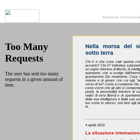
MoviSol.org
Movimento Internazionale per i diritti civili – Solidarietà
Movimento Internazionale pe
Nella morsa del s
sotto terra
Chi è e che cosa vale questa cr
accanto? Chi è?
Individua substant
un regno interiore di libertà, di int
autonomo, che si svolge dall'inter
gravitazione Dio medesimo. Cosa val
visione e di amore con cui egli 
verso di lui? Come si comporta Dio 
come vorrei che gli altri si comport
purità, la personalità interiore di c
radici di vera libertà e di sponta
della sua intelligenza e della sua v
tuo come te stesso; non fare agli alt
te.
4 aprile 2010
La situazione internazion