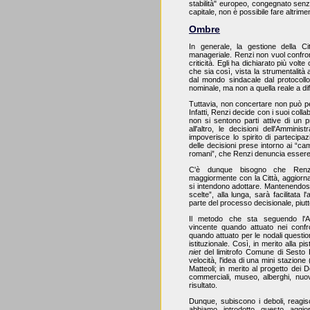
stabilità" europeo, congegnato senz
capitale, non è possibile fare altrimen
Ombre
In generale, la gestione della C
manageriale. Renzi non vuol confron
criticità. Egli ha dichiarato più volt
che sia così, vista la strumentalità 
dal mondo sindacale dal protocollo C
nominale, ma non a quella reale a dife
Tuttavia, non concertare non può pe
Infatti, Renzi decide con i suoi collabor
non si sentono parti attive di un 
all'altro, le decisioni dell'Ammini
impoverisce lo spirito di partecipaz
delle decisioni prese intorno ai “cami
romani”, che Renzi denuncia essere 
C'è dunque bisogno che Renzi e
maggiormente con la Città, aggiorna
si intendono adottare. Mantenendosi 
scelte”, alla lunga, sarà facilitata l
parte del processo decisionale, piut
Il metodo che sta seguendo l'Am
vincente quando attuato nei confr
quando attuato per le nodali questioni 
istituzionale. Così, in merito alla pis
niet
del limitrofo Comune di Sesto Fi
velocità, l'idea di una mini stazione
Matteoli; in merito al progetto dei D
commerciali, museo, alberghi, nuo
risultato.
Dunque, subiscono i deboli, reagisc
abbiamo introdotto questo aggi