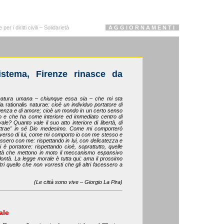
r i diritti civili – Solidarietà
A G G I O R N A M E N T I
istema, Firenze rinasce da
eatura umana – chiunque essa sia – che mi sta
ia rationalis naturae
: cioè un individuo portatore di
elligenza e di amore; cioè un mondo in un certo senso
no e che ha come interiore ed immediato centro di
e? Quanto vale il suo atto interiore di libertà, di
"attrae" in sé Dio medesimo. Come mi comporterò
verso di lui, come mi comporto io con me stesso e
assero con me: rispettando in lui, con delicatezza e
ui è portatore: rispettando cioè, soprattutto, quelle
neità che mettono in moto il meccanismo espansivo
olontà. La legge morale è tutta qui: ama il prossimo
ri quello che non vorresti che gli altri facessero a
(Le città sono vive – Giorgio La Pira)
ale