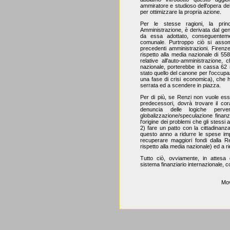
ammiratore e studioso dell'opera del
per ottimizzare la propria azione.
Per le stesse ragioni, la princ
Amministrazione, è derivata dal gen
da essa adottato, conseguentemen
comunale. Purtroppo ciò si assom
precedenti amministrazioni. Firenze 
rispetto alla media nazionale di 55
relative all'auto-amministrazione, c
nazionale, porterebbe in cassa 62 mi
stato quello del canone per l'occupa
una fase di crisi economica), che h
serrata ed a scendere in piazza.
Per di più, se Renzi non vuole ess
predecessori, dovrà trovare il co
denuncia delle logiche perv
globalizzazione/speculazione finanz
l'origine dei problemi che gli stessi a
2) fare un patto con la cittadinanza
questo anno a ridurre le spese imp
recuperare maggiori fondi dalla 
rispetto alla media nazionale) ed a ri
Tutto ciò, ovviamente, in attesa de
sistema finanziario internazionale
Mov