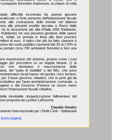
 compianto fiorentino d'adozione, la chiave di volta
ipale difficoltà incontrata da questa giovane
eralizzato e forte aumento dell'imposizione fiscale
te alla contrazione delle entrate nel bilancio
ma alla pesante eredità lasciata a Renzi dalle
ha la tassazione più alta d'Italia (692 €/abitante,
8 €/abitante) ed una pessima gestione delle spese
he, infatti, se portata in linea alla
best practice
lioni di euro. Il rialzo che più ha fatto clamore è
zione del suolo pubblico (aumenti dal 30 al 170% in
a portato circa 700 ambulanti fiorentini a fare una
ere espressione del sistema, proprio come i suoi
raggio per procedere su un doppio binario: 1) la
erse che dominano il macrosistema della
iaria, del “patto di stabilità” e del Wto, che sono
mministratori locali hanno nel gestire i loro territori;
 per il buon governo cittadino, che lo porti già da
roduttive per l'auto-amministrazione comunale, a
Regione e dal Governo (Firenze ne riceve meno
durre l'imposizione fiscale cittadina.
lla inevitabile riorganizzazione fallimentare del
, come proposta da Lyndon LaRouche.
Claudio Giudici
imento Internazionale per i Diritti Civili – Solidarietà
[inizio pagina]