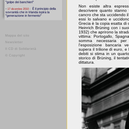
Non esiste altra espress
descrivere quanto stanno f
cancro che sta uccidendo il 
essi lo salvano e uccidono 
Grecia è la copia esatta di 
Heinrich Brüning con i suo
1932) che aprirono la strad
Mappa del sito
vittima: Portogallo, Spagna
somma necessaria per s
Newsletter
l'esposizione bancaria ve
Il CD di Solidarietà
supera il trilione di euro, e
debiti si stima in un quar
© Copyright
storico di Brüning, il tenta
dittatura.