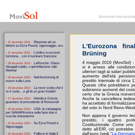
MoviSol.org
Movimento Internazionale per i diritti civili – Solidarietà
Movimento Internazionale pe
L'Eurozona fina
Brüning
4 maggio 2010 (MoviSol) -
si è arreso alle condizio
ulteriori tagli ai salari pubb
aumento dell'età pension
prestito triennale di circa 
Queste cifre potrebbero pe
subiranno aumenti del costo
certo che la Grecia ricever
Anche la cancelliera tedes
ha accettato di formalizzare 
del voto in Nord Reno-Westfa
Non appena il governo tede
prestito, i quattro pro
Costituzionale. Come uno d
detto all'
EIR
, ciò potrebbe
dall'euro (vedi
"La Germania