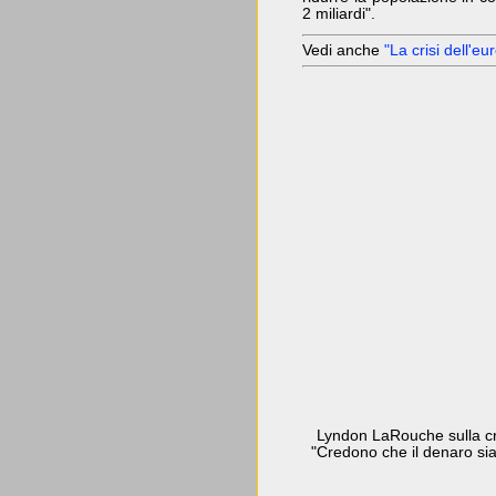
2 miliardi".
Vedi anche
"La crisi dell'eur
Lyndon LaRouche sulla cri
"Credono che il denaro sia