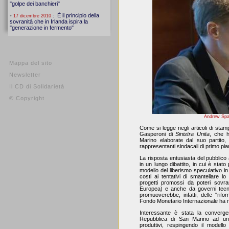
Mappa del sito
Newsletter
Il CD di Solidarietà
© Copyright
Andrew Span
Come si legge negli articoli di stamp
Gasperoni di
Sinistra Unita
, che h
Marino elaborate dal suo partito, 
rappresentanti sindacali di primo pia
La risposta entusiasta del pubblico
in un lungo dibattito, in cui è stato
modello del liberismo speculativo in
costi ai tentativi di smantellare l
progetti promossi da poteri sovr
Europea) e anche da governi tecnic
promuoverebbe, infatti, delle "rifor
Fondo Monetario Internazionale ha 
Interessante è stata la convergen
Repubblica di San Marino ad una
produttivi, respingendo il modello