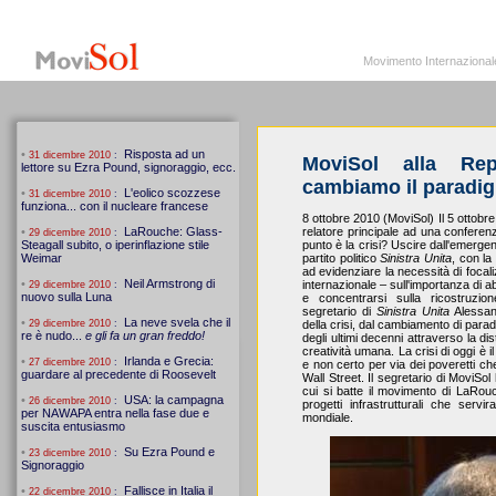
MoviSol.org
Movimento Internazionale per i diritti civili – Solidarietà
Movimento Internazionale pe
MoviSol alla Re
cambiamo il paradi
8 ottobre 2010 (MoviSol) Il 5 ottobre
relatore principale ad una conferenz
punto è la crisi? Uscire dall'emergen
partito politico
Sinistra Unita
, con la
ad evidenziare la necessità di focali
internazionale – sull'importanza di a
e concentrarsi sulla ricostruzio
segretario di
Sinistra Unita
Alessand
della crisi, dal cambiamento di para
degli ultimi decenni attraverso la d
creatività umana. La crisi di oggi è 
e non certo per via dei poveretti che
Wall Street. Il segretario di MoviSo
cui si batte il movimento di LaRouc
progetti infrastrutturali che ser
mondiale.