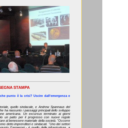
SEGNA STAMPA
che punto è la crisi? Uscire dall'emergenza e
itoriale, quello sindacale, e Andrew Spannaus del
 che ha riassunto i passaggi principali dello sviluppo
ione americana. Un excursus terminato ai giorni
olo un patto per il progresso con nuove regole
are al benessere materiale della società. "Occorre
nno detto imprenditori e sindacati. "Uno dei settori
Augusto Gasperoni - è quello delle infrastrutture, a