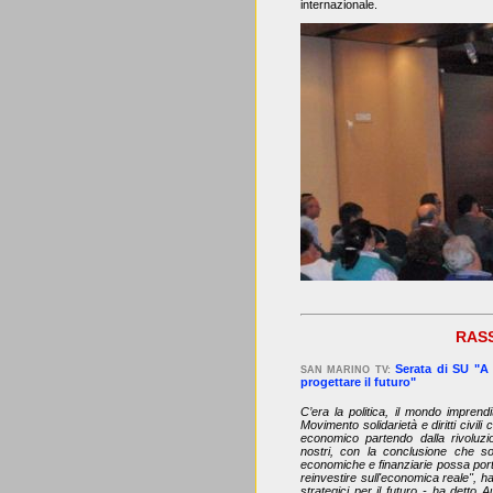
internazionale.
RAS
Serata di SU "A 
SAN MARINO TV:
progettare il futuro"
C’era la politica, il mondo imprend
Movimento solidarietà e diritti civili
economico partendo dalla rivoluz
nostri, con la conclusione che s
economiche e finanziarie possa port
reinvestire sull'economica reale", ha
strategici per il futuro - ha detto 