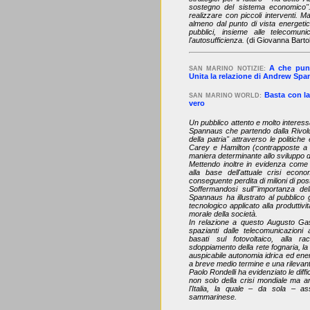
sostegno del sistema economico"
realizzare con piccoli interventi. 
almeno dal punto di vista energetic
pubblici, insieme alle telecomunic
l'autosufficienza.
(di Giovanna Barto
A che punt
SAN MARINO NOTIZIE:
Unita la relazione di Andrew Sp
Basta con la
SAN MARINO WORLD:
vero
Un pubblico attento e molto interess
Spannaus che partendo dalla Rivol
della patria" attraverso le politic
Carey e Hamilton (contrapposte a qu
maniera determinante allo sviluppo deg
Mettendo inoltre in evidenza come i
alla base dell'attuale crisi econ
conseguente perdita di milioni di posti
Soffermandosi sull'"importanza dell
Spannaus ha illustrato al pubblico gl
tecnologico applicato alla produttiv
morale della società.
In relazione a questo Augusto Gasper
spazianti dalle telecomunicazioni a
basati sul fotovoltaico, alla ra
sdoppiamento della rete fognaria, la
auspicabile autonomia idrica ed ener
a breve medio termine e una rilevante
Paolo Rondelli ha evidenziato le diff
non solo della crisi mondiale ma an
l'Italia, la quale – da sola – a
sammarinese.