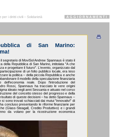
r i diritti civili – Solidarietà
A G G I O R N A M E N T I
pubblica di San Marino:
gma!
 il segretario di MoviSol Andrew Spannaus è stato il
a della Repubblica di San Marino, intitolata "A che
za e progettare il futuro". L'evento, organizzato dal
 partecipazione di un folto pubblico locale, era teso
zzare la politica – della piccola Repubblica e anche
bbandonare il modello della speculazione finanziaria
ne dell'economia reale. Dopo l'introduzione del
ro Rossi, Spannaus ha tracciato le vere origini
digma ideato negli anni Sessanta e attuato nel corso
istruzione del concetto stesso del progresso e della
il risultato di queste decisioni – ha detto Spannaus –
 si sono trovati schiacciati dai mutui "innovativi" di
l ha concluso presentando le riforme finanziarie per
he (Glass-Steagall, Credito Produttivo) e i grandi
viranno da volano per la ricostruzione economica