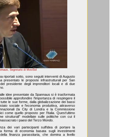
naus, Segretario di MoviSol
a riportati sotto, sono seguiti interventi di Augusto
a presentato le proposte infrastrutturali per San
del presidente degli imprenditori locali e di due
no.
 alle idee presentate da Spannaus si è trasformata
 possibile approfondire l'importanza di respingere il
 tutte le sue forme, dalla globalizzazione dei bassi
o stato sociale e l'economia produttiva, attraverso
annazionali (la City di Londra e la Commissione
i come quello proposto per l'Italia. Quest'ultimo
me strutturali" modellate sulle politiche con cui il
massacrato i paesi del Terzo Mondo.
za dei vari partecipanti sull'idea di portare la
 forma di economia basata sugli investimenti
 della finanza parassitaria, che domina a livello