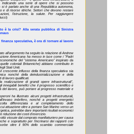
. Indicando una serie di opere che si possono
Ma si è parlato anche di una Repubblica autonoma,
o e di risorse idriche. Settori che devono restare
azioni, l'istruzione, la salute. Per raggiungere
lucci)
o è la crisi? Alla serata pubblica di Sinistra
annaus
 finanza speculativa, è ora di tornare al lavoro
ato all'argomento ha seguito la relazione di Andrew
uzione Americana ha messo in luce come i "Padri
he economiche del "sistema Americano" inspirato da
elle coloniali Britanniche) abbiano contribuito in
li Stati Uniti.
l crescente influsso della finanza speculativa sia
omica nonché della deindustrializzazione e della
 di lavoro qualificati.
a realizzazione di grandi opere infrastrutturali",
i innegabili benefici che il progresso scientifico e
ità del lavoro, può portare al progresso materiale e
oni ha illustrato alcuni progetti infrastrutturali,
ll'invaso imbrifero, nonché a progetti energetici
ccolta differenziata e al completamento dello
 cui attuazione oltre a portare San Marino verso un
getica, potrebbe dare importanti risultati economici
 riduzione dei costi d'esercizio.
icoltà vissute dal comprato manifatturiero per causa
che e soprattutto per l'incrinarsi dei rapporti con
ssorbe oltre il 90% dello scambio commerciale