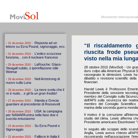
MoviSol.org
Movimento Internazionale per i diritti civili – Solidarietà
Movimento Internazionale pe
"Il riscaldamento
riuscita frode pseu
visto nella mia lunga
28 ottobre 2010 (MoviSol) - Un gran
duro colpo alla American Physical So
rassegnato le dimissioni. Lewis ha
dibattito o revisione scientific dell
finanziari.
Harold Lewis è Professore Emerito d
Presidente della sessione tecnol
membro del Consiglio sulla Sicurezza
dell'APS sulla sicurezza dei reat
membro del Consiglio Scientifico d
marina della seconda guerra mondia
Il motivo è la corruzione all'interno
studio del clima. Lewis afferma che
Presidente americano Eisenhower "
In seguito allo scoppio dello scand
Anglia, Lewis aveva chiesto all'AP
riscontrando nell'associazione l'int