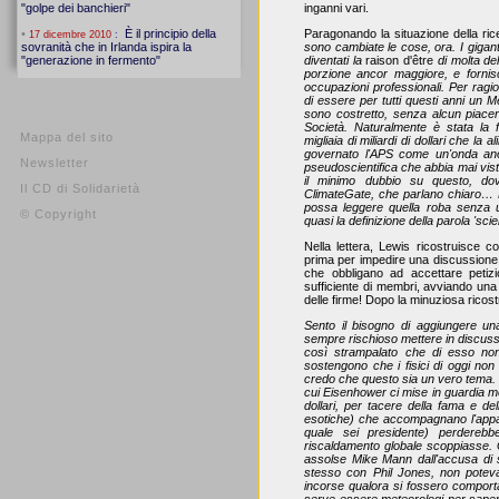
inganni vari.
Paragonando la situazione della ric
sono cambiate le cose, ora. I giganti
diventati la
raison d'être
di molta de
porzione ancor maggiore, e fornis
occupazioni professionali. Per ragi
di essere per tutti questi anni un 
sono costretto, senza alcun piacer
Società. Naturalmente è stata la fr
Mappa del sito
migliaia di miliardi di dollari che la
governato l'APS come un'onda anom
Newsletter
pseudoscientifica che abbia mai visto
il minimo dubbio su questo, dov
Il CD di Solidarietà
ClimateGate, che parlano chiaro… N
possa leggere quella roba senza un
© Copyright
quasi la definizione della parola 'scie
Nella lettera, Lewis ricostruisce c
prima per impedire una discussione 
che obbligano ad accettare peti
sufficiente di membri, avviando una 
delle firme! Dopo la minuziosa ricos
Sento il bisogno di aggiungere u
sempre rischioso mettere in discuss
così strampalato che di esso non
sostengono che i fisici di oggi n
credo che questo sia un vero tema. 
cui Eisenhower ci mise in guardia mez
dollari, per tacere della fama e dell
esotiche) che accompagnano l'appart
quale sei presidente) perderebbe
riscaldamento globale scoppiasse. Q
assolse Mike Mann dall'accusa di sc
stesso con Phil Jones, non potevan
incorse qualora si fossero comporta