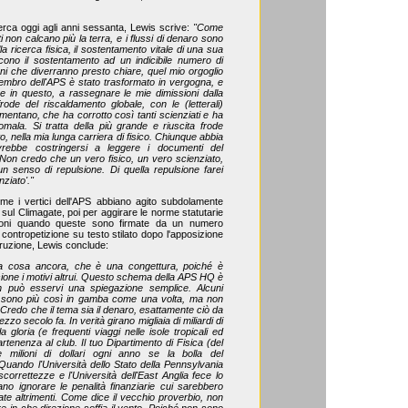
erca oggi agli anni sessanta, Lewis scrive:
"Come
 non calcano più la terra, e i flussi di denaro sono
lla ricerca fisica, il sostentamento vitale di una sua
cono il sostentamento ad un indicibile numero di
oni che diverranno presto chiare, quel mio orgoglio
Membro dell'APS è stato trasformato in vergogna, e
e in questo, a rassegnare le mie dimissioni dalla
ode del riscaldamento globale, con le (letterali)
 alimentano, che ha corrotto così tanti scienziati e ha
ala. Si tratta della più grande e riuscita frode
, nella mia lunga carriera di fisico. Chiunque abbia
rebbe costringersi a leggere i documenti del
on credo che un vero fisico, un vero scienziato,
 senso di repulsione. Di quella repulsione farei
nziato'."
ome i vertici dell'APS abbiano agito subdolamente
sul Climagate, poi per aggirare le norme statutarie
zioni quando queste sono firmate da un numero
contropetizione su testo stilato dopo l'apposizione
truzione, Lewis conclude:
na cosa ancora, che è una congettura, poiché è
ione i motivi altrui. Questo schema della APS HQ è
 può esservi una spiegazione semplice. Alcuni
on sono più così in gamba come una volta, ma non
Credo che il tema sia il denaro, esattamente ciò da
zo secolo fa. In verità girano migliaia di miliardi di
a gloria (e frequenti viaggi nelle isole tropicali ed
enenza al club. Il tuo Dipartimento di Fisica (del
 milioni di dollari ogni anno se la bolla del
uando l'Università dello Stato della Pennsylvania
orrettezze e l'Università dell'East Anglia fece lo
o ignorare le penalità finanziarie cui sarebbero
te altrimenti. Come dice il vecchio proverbio, non