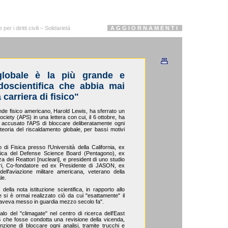
r i diritti civili – Solidarietà
A G G I O R N A M E N T I
 globale è la più grande e
doscientifica che abbia mai
 carriera di fisico"
de fisico americano, Harold Lewis, ha sferrato un
ciety (APS) in una lettera con cui, il 6 ottobre, ha
 accusato l'APS di bloccare deliberatamente ogni
a teoria del riscaldamento globale, per bassi motivi
i Fisica presso l'Università della California, ex
ogica del Defense Science Board (Pentagono), ex
 dei Reattori [nucleari], e president di uno studio
tori, Co-fondatore ed ex Presidente di JASON, ex
ell'aviazione militare americana, veterano della
le.
 della nota istituzione scientifica, in rapporto allo
 si è ormai realizzato ciò da cui "esattamente" il
aveva messo in guardia mezzo secolo fa".
alo del "climagate" nel centro di ricerca dell'East
S che fosse condotta una revisione della vicenda,
enzione di bloccare ogni analisi, tramite trucchi e