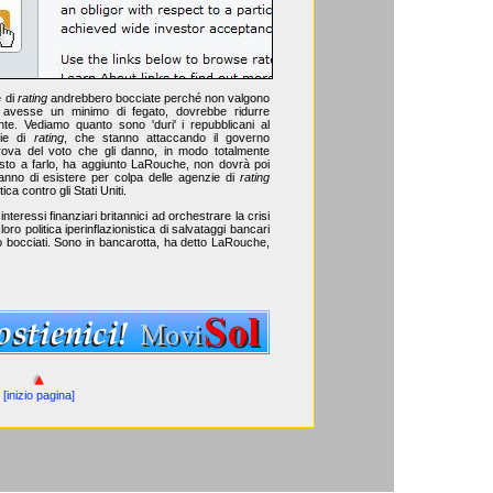
e di
rating
andrebbero bocciate perché non valgono
 avesse un minimo di fegato, dovrebbe ridurre
te. Vediamo quanto sono 'duri' i repubblicani al
zie di
rating
, che stanno attaccando il governo
rova del voto che gli danno, in modo totalmente
osto a farlo, ha aggiunto LaRouche, non dovrà poi
ranno di esistere per colpa delle agenzie di
rating
ica contro gli Stati Uniti.
eressi finanziari britannici ad orchestrare la crisi
oro politica iperinflazionistica di salvataggi bancari
 bocciati. Sono in bancarotta, ha detto LaRouche,
[inizio pagina]