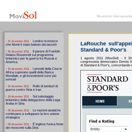
MoviSol.org
Movimento Internazionale per i diritti civili – Solidarietà
Movimento Internazionale pe
LaRouche sull'appel
Standard & Poor's
1 agosto 2011 (MoviSol) - Il 30
congressista democratico Dennis K
di Standard & Poor's, concordando d