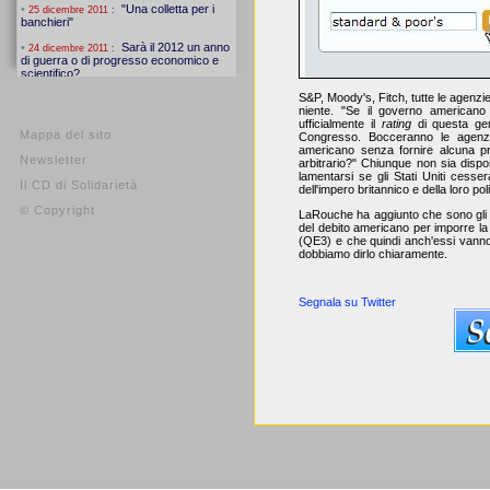
S&P, Moody's, Fitch, tutte le agenzi
niente. "Se il governo americano
ufficialmente il
rating
di questa gen
Mappa del sito
Congresso. Bocceranno le agen
americano senza fornire alcuna p
Newsletter
arbitrario?" Chiunque non sia disp
lamentarsi se gli Stati Uniti cesse
Il CD di Solidarietà
dell'impero britannico e della loro polit
© Copyright
LaRouche ha aggiunto che sono gli int
del debito americano per imporre la l
(QE3) e che quindi anch'essi vanno
dobbiamo dirlo chiaramente.
Segnala su Twitter