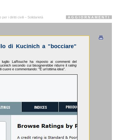
r i diritti civili – Solidarietà
A G G I O R N A M E N T I
lo di Kucinich a "bocciare"
 luglio LaRouche ha risposto ai commenti del
ucinich secondo cui bisognerebbe ridurre il
rating
i cuore e commentando: "È un'ottima idea".