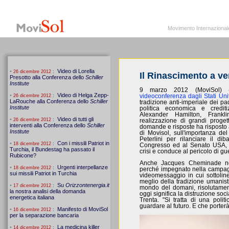
MoviSol.org
Movimento Internazionale per i diritti civili – Solidarietà
Movimento Internazionale pe
Il Rinascimento a ve
9 marzo 2012 (MoviSol) 
videoconferenza dagli Stati Unit
tradizione anti-imperiale dei padr
politica economica e credit
Alexander Hamilton, Frankl
realizzazione di grandi proget
domande e risposte ha risposto 
di Movisol, sull'importanza d
Peterlini per rilanciare il di
Congresso ed al Senato USA, 
crisi e conduce al pericolo di gu
Anche Jacques Cheminade no
perché impegnato nella campag
videomessaggio in cui sottolin
meglio della tradizione umanisti
mondo del domani, risolutamente
oggi significa la distruzione socia
Trenta. "Si tratta di una polit
guardare al futuro. E che porterà