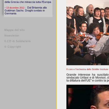
Mappa del sito
Newsletter
Il CD di Solidarietà
© Copyright
Il coro e l'orchestra dello
Schiller Institute
Grande interesse ha suscitato 
sindacato Uritaxi e di Movisol, c
la dittatura dell'UE" e contro la 