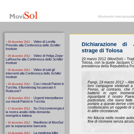
MoviSol.org
Movimento Internazionale per i diritti civili – Solidarietà
Movimento Internazionale pe
Dichiarazione di
strage di Tolosa
20 marzo 2012 (MoviSol) – Tradu
Tolosa, con la quale Jacques 
presidenza della Repubblica Fr
Parigi, 19 marzo 2012 – Altr
loro campagne elettorali a
Penso, al contrario, che l
battersi in ogni momento
riguardanti il nostro Pae
particolare, che siano fatt
portare a queste derive cri
costituiscano un oggetto di 
in altre circostanze.
Ho fiducia nelle nostre autor
fine di risolvere senza alcun