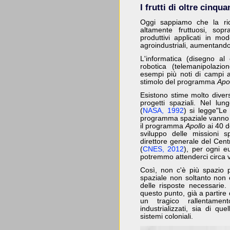
I frutti di oltre cinqu
Oggi sappiamo che la rice
altamente fruttuosi, sopr
produttivi applicati in mo
agroindustriali, aumentando 
L'informatica (disegno al c
robotica (telemanipolazio
esempi più noti di campi ap
stimolo del programma
Apo
Esistono stime molto diverse
progetti spaziali. Nel lun
(
NASA, 1992
) si legge"Le 
programma spaziale vanno da
il programma
Apollo
ai 40 d
sviluppo delle missioni s
direttore generale del Cent
(
CNES, 2012
), per ogni eu
potremmo attenderci circa v
Così, non c'è più spazio p
spaziale non soltanto non 
delle risposte necessarie
questo punto, già a partire
un tragico rallentame
industrializzati, sia di qu
sistemi coloniali.