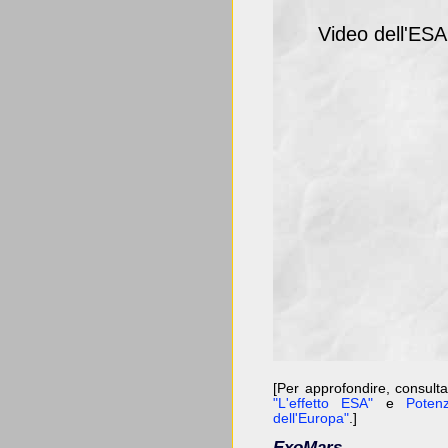
Video dell'ESA
[Per approfondire, consulta
"L'effetto ESA"
e
Potenz
dell'Europa"
.]
ExoMars