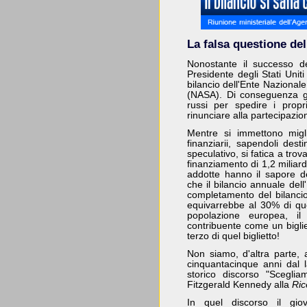
La falsa questione de
Nonostante il successo d
Presidente degli Stati Unit
bilancio dell'Ente Nazionale
(NASA). Di conseguenza gli 
russi per spedire i propr
rinunciare alla partecipaz
Mentre si immettono miglia
finanziarii, sapendoli des
speculativo, si fatica a trov
finanziamento di 1,2 milia
addotte hanno il sapore de
che il bilancio annuale dell
completamento del bilanci
equivarrebbe al 30% di qu
popolazione europea, il 
contribuente come un bigli
terzo di quel biglietto!
Non siamo, d'altra parte, a
cinquantacinque anni dal l
storico discorso "Sceglia
Fitzgerald Kennedy alla
Ric
In quel discorso il gio