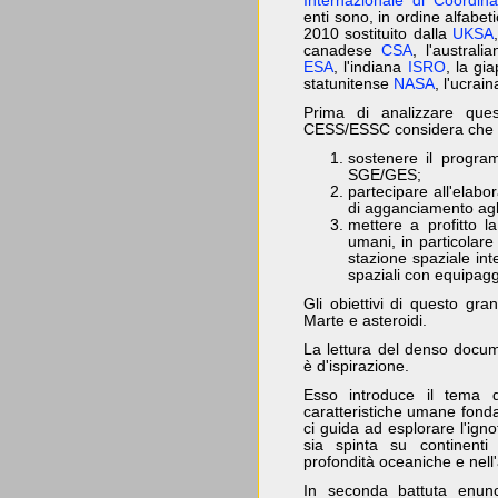
Internazionale di Coordin
enti sono, in ordine alfabeti
2010 sostituito dalla
UKSA
canadese
CSA
, l'australi
ESA
, l'indiana
ISRO
, la g
statunitense
NASA
, l'ucrai
Prima di analizzare que
CESS/ESSC considera che 
sostenere il prog
SGE/GES;
partecipare all'elabo
di agganciamento agli
mettere a profitto l
umani, in particolare 
stazione spaziale inte
spaziali con equipagg
Gli obiettivi di questo gr
Marte e asteroidi.
La lettura del denso docu
è d'ispirazione.
Esso introduce il tema d
caratteristiche umane fonda
ci guida ad esplorare l'ign
sia spinta su continenti 
profondità oceaniche e nell
In seconda battuta enunci