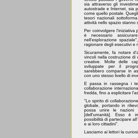
sia attraverso gli investime
autostrade e Internet, sia 
come quello postale. Quegli
tesori nazionali sottoforma 
attività nello spazio stann
Per coinvolgere l'iniziativa
è necessario assicura
nell'esplorazione spaziale
ragionare degli esecutivi e 
Sicuramente, fa notare d'a
vincoli nella costruzione di
creative. Molte delle cap
sviluppate per il prog
sarebbero comparse in a
con uno stesso livello di inv
E passa in rassegna i tem
collaborazione internaziona
fredda, fino a esplicitare l'a
"Lo spirito di collaborazion
globale, portando in riliev
possa unire le nazioni 
[dell'umanità]. Esso è in
possibilità di partecipare al
e ai loro cittadini".
Lasciamo ai lettori la curios