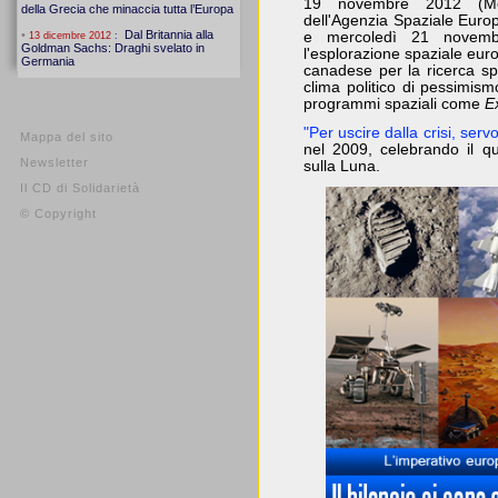
19 novembre 2012 (Movi
dell'Agenzia Spaziale Euro
e mercoledì 21 novembr
l'esplorazione spaziale euro
canadese per la ricerca sp
clima politico di pessimis
programmi spaziali come
E
"Per uscire dalla crisi, ser
Mappa del sito
nel 2009, celebrando il q
Newsletter
sulla Luna.
Il CD di Solidarietà
© Copyright