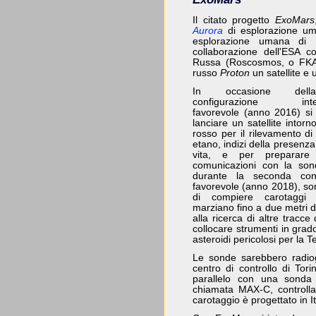
Il citato progetto
ExoMars
Aurora
di esplorazione uma
esplorazione umana di 
collaborazione dell'ESA c
Russa (Roscosmos, o FKA),
russo
Proton
un satellite e
In occasione dell
configurazione interp
favorevole (anno 2016) si p
lanciare un satellite intorn
rosso per il rilevamento d
etano, indizi della presenza 
vita, e per preparare 
comunicazioni con la son
durante la seconda conf
favorevole (anno 2018), s
di compiere carotaggi 
marziano fino a due metri d
alla ricerca di altre tracce 
collocare strumenti in grado
asteroidi pericolosi per la T
Le sonde sarebbero radio
centro di controllo di Tori
parallelo con una sonda
chiamata MAX-C, controlla
carotaggio è progettato in It