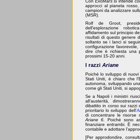
Con
ExoMars
si intende com
approcci al pianeta rosso,
campioni da analizzare sull
(MSR).
Rolf de Groot, preside
dell'esplorazione robo
affidamento sul principio d
risultati di questo genere 
soltanto se i lanci si segu
configurazione favorevole,
dire che è richiesta una 
prossimi 15-20 anni.
I razzi
Ariane
Poiché lo sviluppo di nuovi 
Stati Uniti, è chiaro che 
autonoma, sviluppando una 
come gli Stati Uniti, si app
Se a Napoli i ministri riu
all'austerità, dimostrera
dibattito in corso sui razzi
prioritario lo sviluppo dell'
A
di concentrare le risorse 
Ariane 6
. Poiché sono as
finanziare entrambi. È ne
contabile e adottare l'appro
[Per approdondire, consul