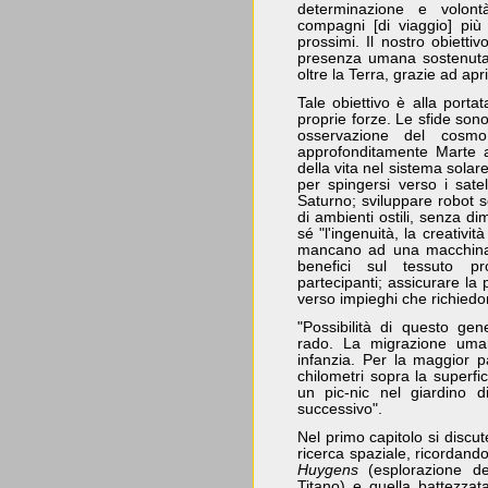
determinazione e volontà
compagni [di viaggio] più 
prossimi. Il nostro obietti
presenza umana sostenuta e
oltre la Terra, grazie ad apri
Tale obiettivo è alla porta
proprie forze. Le sfide sono
osservazione del cosmo
approfonditamente Marte al
della vita nel sistema sola
per spingersi verso i satel
Saturno; sviluppare robot s
di ambienti ostili, senza 
sé "l'ingenuità, la creativit
mancano ad una macchina; 
benefici sul tessuto pr
partecipanti; assicurare la 
verso impieghi che richiedon
"Possibilità di questo gen
rado. La migrazione uma
infanzia. Per la maggior 
chilometri sopra la superfi
un pic-nic nel giardino 
successivo".
Nel primo capitolo si discu
ricerca spaziale, ricordando
Huygens
(esplorazione del
Titano) e quella battezza