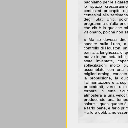
paghiamo per le sigarett
lo spazio cresceran
centesimi procapite og
centesimi alla settima
degli Stati Uniti, po
programma un'alta prior
che ciò è in qualche mi
visionario, poiché non s
« Ma se dovessi dire,
spedire sulla Luna, a 
controllo di Houston, un
pari alla lunghezza di q
nuove leghe metalliche,
state inventate, capa
sollecitazioni molto p
assemblate con una pr
migliori orologi, caricato
la propulsione, la guid
l'alimentazione e la so
precedenti, verso un c
tornare in tutta sicu
atmosfera a una velocit
producendo una tempera
solare – quasi quanto è 
e farlo bene, e farlo pr
– allora dobbiamo essere