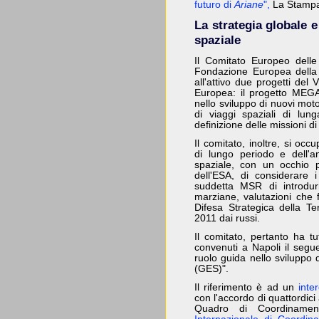
futuro di
Ariane
",
La Stampa
La strategia globale e
spaziale
Il Comitato Europeo delle
Fondazione Europea della
all'attivo due progetti de
Europea: il progetto MEGA
nello sviluppo di nuovi moto
di viaggi spaziali di lu
definizione delle missioni di
Il comitato, inoltre, si occ
di lungo periodo e dell'ana
spaziale, con un occhio pe
dell'ESA, di considerare 
suddetta MSR di introdur
marziane, valutazioni che 
Difesa Strategica della Te
2011 dai russi.
Il comitato, pertanto ha tu
convenuti a Napoli il seg
ruolo guida nello sviluppo 
(GES)".
Il riferimento è ad un
inte
con l'accordo di quattordici
Quadro di Coordiname