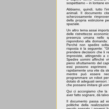
sospettiamo – in lontane er
Abbiamo, quindi, tutto l'
animali. Il documento cit
scherzosamente rimproverò
della propria estinzione 
spaziale.
Un altro tema assai importa
delle ristrettezze economic
presenza umana nello sp
rispondono alla domanda: 
Perché non spedire solta
risposta è la seguente: "G
prendere decisioni che li r
impreviste, attingendo a 
Spedire uomini affinché vi
pieno sfruttamento del capi
essi possono esprimere
rapidamente una vite da str
mentre può essere nec
programmare un robot perc
dotato di adeguati sensori.
che possano imitare gli uomi
Qui ci accorgiamo che la 
aver fatto sognare, dà talvolt
Il documento passa ad es
politiche della realizzaz
secolo passato i governi ha