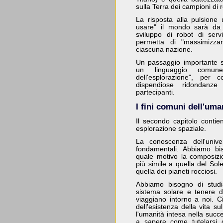
sulla Terra dei campioni di 
La risposta alla pulsione
usare" il mondo sarà da p
sviluppo di robot di servi
permetta di "massimizzare
ciascuna nazione.
Un passaggio importante s
un linguaggio comune
dell'esplorazione", per 
dispendiose ridondanze 
partecipanti.
I fini comuni dell'uma
Il secondo capitolo contie
esplorazione spaziale.
La conoscenza dell'univ
fondamentali. Abbiamo bi
quale motivo la composizio
più simile a quella del Sol
quella dei pianeti rocciosi.
Abbiamo bisogno di studia
sistema solare e tenere d'
viaggiano intorno a noi. C
dell'esistenza della vita s
l'umanità intesa nella succ
a sapere come tutelarsi 