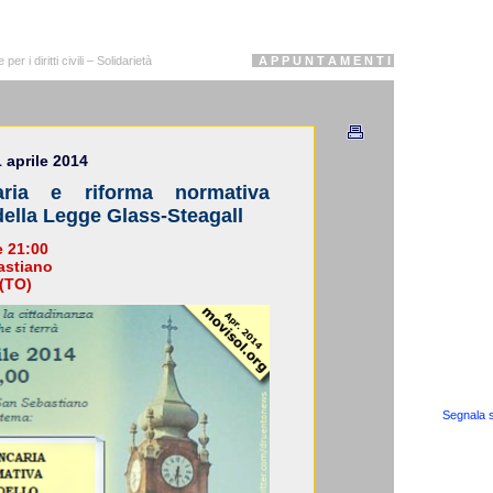
r i diritti civili – Solidarietà
A P P U N T A M E N T I
 aprile 2014
aria e riforma normativa
della Legge Glass-Steagall
e 21:00
astiano
 (TO)
Segnala s