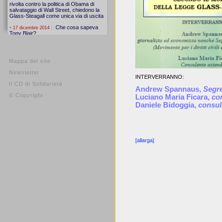
Mappa del sito
Newsletter
INTERVERRANNO:
Il CD di Solidarietà
Andrew Spannaus,
Segre
© Copyright
Luciano Maria Ficara,
co
Daniele Bidoggia,
consul
[allarga]