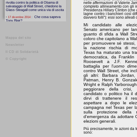
nelle affermazioni di Valerie Ja
completo allineamento con gli in
Presidenza Hillary Clinton (che a
lagne contro i banchieri così dif
davvero folli"): essi sono alleati 
Mi candidato alle elezi
Senato americano per lanc
guanto di sfida a Wall Str
Mappa del sito
coloro che capitolano a Wal
per promuovere sé stessi,
Newsletter
la nazione rischia di mor
Il CD di Solidarietà
Texas ha maturato una tra
democratica, da Franklin
© Copyright
Roosevelt a J.F. Kenne
battaglia per l'
uomo dimen
contro Wall Street, che inc
gli altri: Barbara Jordan,
Patman, Henry B. Gonzal
Wright e Ralph Yarborough.
peggiorare della crisi,
candidato o politico ha il di
dirvi di trattenere il re
aspettare a dopo le elez
campagna nel Texas per la
sulla protezione della 
d'emergenza da adottare O
elezioni generali.
Più precisamente, le azioni da
sono: