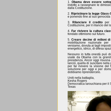
1.
Obama deve essere sotto
indotto a rassegnare le dimission
dalla Costituzione.
2.
Ripristinare la legge Glass-
e ponendo fine al suo genocida 
3.
Rilanciare il credito
per l
Costituzione, per il rilancio del 
4.
Far rivivere la cultura clas
fondato ottimismo sul futuro.
5.
Creare decine di milioni di 
mobilitazione nazionale per 
versiamo, dovuta ai tagli imposti 
energetico, idrico, di difesa spaz
Nessuno in tutta onestà può di
usate da Obama con la grand
presidenza. Ancor oggi risuona n
lanciò, quella di suscitare nell
per far rivivere la visione de
soluzione per oggi e per domani
dobbiamo riprendercelo.
Uniti nella battaglia,
Kesha Rogers
Democratica larouchiana per il S
Texas