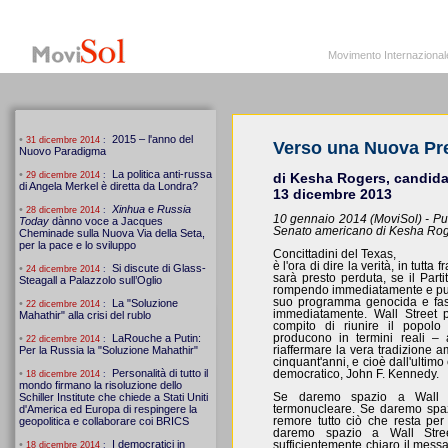
MoviSol.org
Movimento Internazionale per i diritti civili – Solidarietà
Movimento Internazionale pe
Verso una Nuova Pr
di Kesha Rogers, candidata
13 dicembre 2013
10 gennaio 2014 (MoviSol) - Pub
Senato americano di Kesha Rog
Concittadini del Texas,
è l'ora di dire la verità, in tut
sarà presto perduta, se il Part
rompendo immediatamente e pub
suo programma genocida e fasc
immediatamente. Wall Street 
compito di riunire il popolo
producono in termini reali – agr
riaffermare la vera tradizione 
cinquant'anni, e cioè dall'ultim
democratico, John F. Kennedy.
Se daremo spazio a Wall S
termonucleare. Se daremo spaz
remore tutto ciò che resta per 
daremo spazio a Wall Stre
sufficientemente chiaro il messa