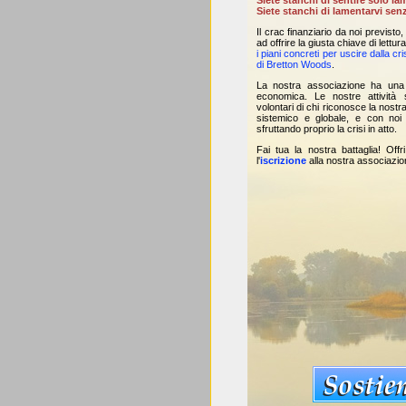
Siete stanchi di sentire solo la
Siete stanchi di lamentarvi senz
Il crac finanziario da noi previsto, 
ad offrire la giusta chiave di lett
i piani concreti per uscire dalla cri
di Bretton Woods
.
La nostra associazione ha una 
economica. Le nostre attività 
volontari di chi riconosce la nostr
sistemico e globale, e con noi v
sfruttando proprio la crisi in atto.
Fai tua la nostra battaglia! Offr
l'
iscrizione
alla nostra associazio