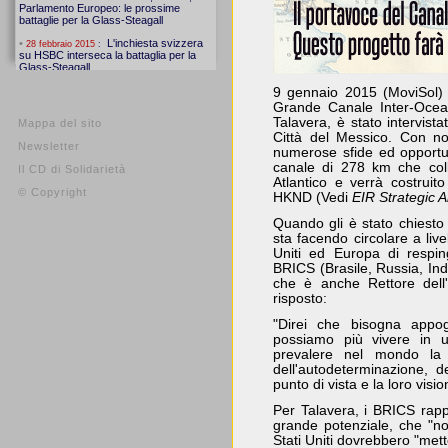
9 gennaio 2015 (MoviSol) 
Grande Canale Inter-Ocean
Talavera, è stato intervistat
Mappa del sito
Città del Messico. Con no
Newsletter
numerose sfide ed opportun
canale di 278 km che coll
Il CD di Solidarietà
Atlantico e verrà costruit
© Copyright
HKND (Vedi
EIR Strategic A
Quando gli è stato chiesto d
sta facendo circolare a live
Uniti ed Europa di respin
BRICS (Brasile, Russia, Indi
che è anche Rettore dell'
risposto:
"Direi che bisogna appog
possiamo più vivere in 
prevalere nel mondo la l
dell'autodeterminazione, de
punto di vista e la loro vis
Per Talavera, i BRICS rap
grande potenziale, che "n
Stati Uniti dovrebbero "met