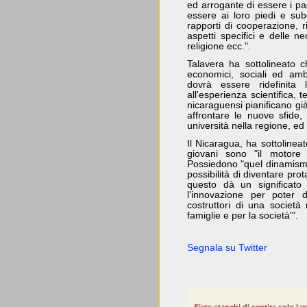
ed arrogante di essere i pad
essere ai loro piedi e sub
rapporti di cooperazione, ri
aspetti specifici e delle ne
religione ecc.".
Talavera ha sottolineato ch
economici, sociali ed ambi
dovrà essere ridefinita 
all'esperienza scientifica, 
nicaraguensi pianificano già
affrontare le nuove sfide
università nella regione, e
Il Nicaragua, ha sottolinea
giovani sono "il motore 
Possiedono "quel dinamismo
possibilità di diventare pro
questo dà un significato a
l'innovazione per poter d
costruttori di una società 
famiglie e per la società'".
Segnala su Twitter