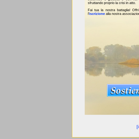
sfruttando proprio la crisi in atto.
Fai tua la nostra battaglia! Offr
l'
iscrizione
alla nostra associazio
[