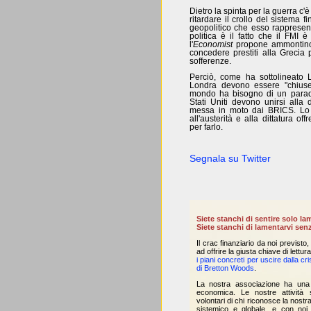
Dietro la spinta per la guerra c
ritardare il crollo del sistema f
geopolitico che esso rappresenta
politica è il fatto che il FMI 
l'
Economist
propone ammontino a 
concedere prestiti alla Grecia 
sofferenze.
Perciò, come ha sottolineato 
Londra devono essere "chiuse"
mondo ha bisogno di un parad
Stati Uniti devono unirsi alla
messa in moto dai BRICS. Lo 
all'austerità e alla dittatura o
per farlo.
Segnala su Twitter
Siete stanchi di sentire solo la
Siete stanchi di lamentarvi senz
Il crac finanziario da noi previsto, 
ad offrire la giusta chiave di lett
i piani concreti per uscire dalla cri
di Bretton Woods
.
La nostra associazione ha una 
economica. Le nostre attività 
volontari di chi riconosce la nostr
sistemico e globale, e con noi v