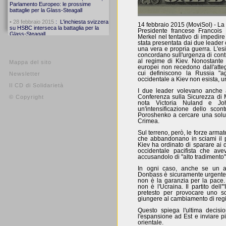
14 febbraio 2015 (MoviSol) - La 
Presidente francese Francois
Merkel nel tentativo di impedire
stata presentata dai due leader 
una vera e propria guerra. L'esi
concordano sull'urgenza di contr
al regime di Kiev. Nonostante i
Mappa del sito
europei non recedono dall'atteg
cui definiscono la Russia "ag
Newsletter
occidentale a Kiev non esista, 
Il CD di Solidarietà
I due leader volevano anche a
© Copyright
Conferenza sulla Sicurezza di 
nota Victoria Nuland e Jo
un'intensificazione dello scon
Poroshenko a cercare una soluz
Crimea.
Sul terreno, però, le forze armat
che abbandonano in sciami il p
Kiev ha ordinato di sparare ai d
occidentale pacifista che ave
accusandolo di "alto tradimento"
In ogni caso, anche se un ar
Donbass è sicuramente urgente e 
non è la garanzia per la pace
non è l'Ucraina. Il partito dell
pretesto per provocare uno sc
giungere al cambiamento di reg
Questo spiega l'ultima decisi
l'espansione ad Est e inviare pi
orientale.