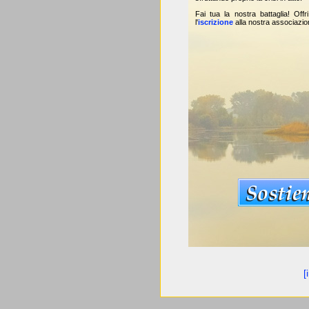
Fai tua la nostra battaglia! Offr
l'
iscrizione
alla nostra associazio
[