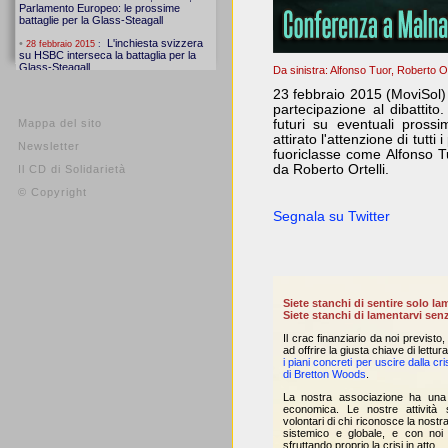
Da sinistra: Alfonso Tuor, Roberto O
23 febbraio 2015 (MoviSol)
partecipazione al dibattito. 
Mappa del sito
futuri su eventuali pross
attirato l'attenzione di tutti
Newsletter
fuoriclasse come Alfonso T
da Roberto Ortelli.
Il CD di Solidarietà
© Copyright
Segnala su Twitter
Siete stanchi di sentire solo la
Siete stanchi di lamentarvi senz
Il crac finanziario da noi previsto, 
ad offrire la giusta chiave di lett
i piani concreti per uscire dalla cri
di Bretton Woods
.
La nostra associazione ha una 
economica. Le nostre attività 
volontari di chi riconosce la nostr
sistemico e globale, e con noi v
sfruttando proprio la crisi in atto.