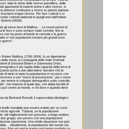
ro: fatte le stime delle riserve petrolifere, delle
, dei giacimenti di materie prime e altre risorse, si
one potesse continuare a vivere su questo pianeta.
bruciamo troppe risorse. Per fare i calcoli ci si
ondo i metodi elaborati in quegli anni dall’Istituto
i Sistemi (IIASA).
nte gli stessi temi di Malthus ... Le osservazioni di
i le fece e sono sempre state corrette, fino ai
gico non ha posto al bando le carestie e le guerre.
fatto sì che popolazioni sempre più grandi sono
e guerre”.
s Robert Malthus (1766-1834), fu un dipendente
 della storia, la Compagnia delle Indie Orientali
edenti di Giovanni Botero e Giammaria Ortes,
mografica è più rapida della capacità della terra di
uesto porta a due alternative: lasciare che la
ndo di tanto in tanto la popolazione in eccesso con
ricorrere a vari “mezzi di prevenzione”, più o meno
 per tenere lo sviluppo demografico sotto controllo.
e”, non importa di quale tipo, che abbia facoltà di
ndo può venire al mondo, e chi dove e quando deve
osta da Bertrand Russell, il capocordata ideologico
a livello mondiale può essere evitato per un certo
cniche agricole. Tuttavia, se la popolazione
le, tali miglioramenti non possono, a lungo andare,
sì due gruppi, uno povero con una popolazione
olazione stazionaria. Una simile situazione non può
ale ... Attualmente, la popolazione del mondo sta
iorno. Fino ad oggi le guerre non hanno prodotto un