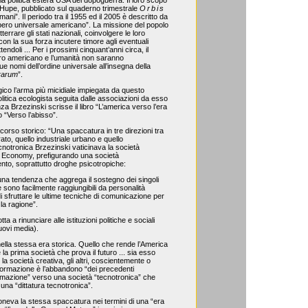
z-Hupe, pubblicato sul quaderno trimestrale
Orbis
omani”. Il periodo tra il 1955 ed il 2005 è descritto da
ero universale americano”. La missione del popolo
tterrare gli stati nazionali, coinvolgere le loro
con la sua forza incutere timore agli eventuali
ndoli ... Per i prossimi cinquant’anni circa, il
pero americano e l’umanità non saranno
e nomi dell’ordine universale all’insegna della
rarum
”.
gico l’arma più micidiale impiegata da questo
itica ecologista seguita dalle associazioni da esso
a Brzezinski scrisse il libro “L’america verso l’era
o “Verso l’abisso”.
corso storico: “Una spaccatura in tre direzioni tra
trato, quello industriale urbano e quello
cnotronica Brzezinski vaticinava la società
w Economy, prefigurando una società
ento, soprattutto droghe psicotropiche:
una tendenza che aggrega il sostegno dei singoli
e sono facilmente raggiungibili da personalità
i sfruttare le ultime tecniche di comunicazione per
la ragione”.
a a rinunciare alle istituzioni politiche e sociali
nuovi media).
ella stessa era storica. Quello che rende l’America
a prima società che prova il futuro ... sia esso
 la società creativa, gli altri, coscientemente o
formazione è l’abbandono “dei precedenti
nformazione” verso una società “tecnotronica” che
una “dittatura tecnotronica”.
poneva la stessa spaccatura nei termini di una “era