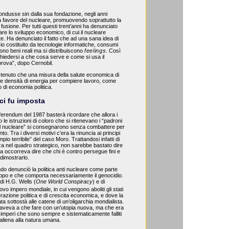
dusse sin dalla sua fondazione, negli anni
 favore del nucleare, promuovendo soprattutto la
 fusione. Per tutti questi trent’anni ha denunciato
are lo sviluppo economico, di cui il nucleare
. Ha denunciato il fatto che ad una sana idea di
cio costituito da tecnologie informatiche, consumi
cono beni reali ma si distribuiscono
feelings
. Così
chiedersi a che cosa serve e come si usa il
prova”, dopo Cernobil.
enuto che una misura della salute economica di
à e densità di energia per compiere lavoro, come
 di economia politica.
ci fu imposta
erendum del 1987 basterà ricordare che allora i
 le istruzioni di coloro che si ritenevano i “padroni
i al nucleare” si consegnarono senza combattere per
. Tra i diversi motivi c’era la rinuncia ai principi
mpio terribile” del caso Moro. Trattandosi infatti di
 nel quadro strategico, non sarebbe bastato dire
a occorreva dire che chi è contro persegue fini e
 dimostrarlo.
 denunciò la politica anti nucleare come parte
luppo e che comporta necessariamente il genocidio.
di H.G. Wells (
One World Conspiracy
) e di
uovo impero mondiale, in cui vengono aboliti gli stati
berazione politica e di crescita economica, e dove la
ta sottostà alle catene di un’oligarchia mondialista.
aveva a che fare con un’utopia nuova, ma che era
li imperi che sono sempre e sistematicamente falliti
o aliena alla natura umana.