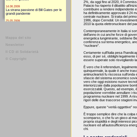
2%, da oggi fino al 2020, il Commissa
Palacio ha riaperto il dibattito all’i
contribuire a rendere indipendente e
ha definitivamente approvato il 24 m
centrale nucleare. Si tratta del prim
1986, dopo Cernobil. Un investimento 
2010 la quota elettronucleare del p
Contemporaneamente in Italia si son
dell’anno in cui anche forze di gover
Mappa del sito
energetica lungimirante, sebbene Be
conferenza sul tema energetico, anco
Newsletter
“nucleare”.
Il CD di Solidarietà
Certamente sull’Italia pesa l’handic
esso, di per sé, obblighi legalmente
© Copyright
essere superate solo risvegliando la
È vero che il referendum, legalmente
quinquennale, la quale è anche trasco
antinuclearisti fu riscossa sull’onda 
sfascio del sistema economico soviet
vero che oggi esistono nuove tecnol
interiorizzate dalla popolazione b
esorcizzabili. Questo, ad esempio, è
popolazione vorrebbe annullare i risu
programma nucleare nel 1999. A risveg
rigori delle due trascorse stagioni inv
Eppure, queste “verità oggettive” no
È troppo semplice dire che la colpa r
scomparso, o che fu un gioco al mass
propria stupidità e degli interessi pic
nucleare ed all’autosufficienza ene
chi.