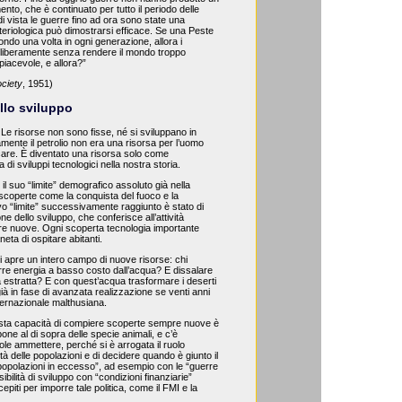
to, che è continuato per tutto il periodo delle
i vista le guerre fino ad ora sono state una
tteriologica può dimostrarsi efficace. Se una Peste
mondo una volta in ogni generazione, allora i
liberamente senza rendere il mondo troppo
piacevole, e allora?”
ciety
, 1951)
llo sviluppo
Le risorse non sono fisse, né si sviluppano in
ente il petrolio non era una risorsa per l’uomo
rcare. È diventato una risorsa solo come
i sviluppi tecnologici nella nostra storia.
 il suo “limite” demografico assoluto già nella
scoperte come la conquista del fuoco e la
vo “limite” successivamente raggiunto è stato di
one dello sviluppo, che conferisce all’attività
 nuove. Ogni scoperta tecnologia importante
eta di ospitare abitanti.
 apre un intero campo di nuove risorse: chi
arre energia a basso costo dall’acqua? E dissalare
 estratta? E con quest’acqua trasformare i deserti
ià in fase di avanzata realizzazione se venti anni
’internazionale malthusiana.
sta capacità di compiere scoperte sempre nuove è
a pone al di sopra delle specie animali, e c’è
ole ammettere, perché si è arrogata il ruolo
ità delle popolazioni e di decidere quando è giunto il
opolazioni in eccesso”, ad esempio con le “guerre
sibilità di sviluppo con “condizioni finanziarie”
piti per imporre tale politica, come il FMI e la