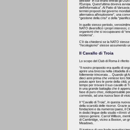
dell’IBM” in cui erano entrati gli USA
l’Europa. Quest’ultima doveva avviar
dell’informatica”. Al Patto di Varsavi
termini proposti dal governo mondia
alternativa all’esplosione”, una conv
“gestione della crisi” e della “pianif
In quello stesso periodo, verosimilm
NATO diversificò i propri interessi, c
organismi che si occupavano di “ener
moderna”.
C’è da chiedersi se la NATO stesse r
“l’ecologismo” stesse assumendo un 
Il Cavallo di Troia
Lo scopo del Club di Roma è riferito 
“Il nostro proposito era quello di o
aprire una breccia nella cittadella di
follemente trincerata ... Quando gli 
dieci anni prima che venisse loro l’i
potuto aprir loro le porte della citt
tempo per trovare il suo cavallo di 
in una grande battaglia che è appena 
fase di puro choc, indispensabile per 
correndo, ad una nuova fase di visio
Il “Cavallo di Troia”, in questa nuova
della scarsità delle risorse. Grazie 
fondazioni e da numerosi paesi, il C
in dodici lingue dello studio
«Ilimiti 
stesso genere. Carrol Willson, mem
di Cambridge, vicino a Boston, un gr
Meadows.
Si trattava di una frode pseudoscienti