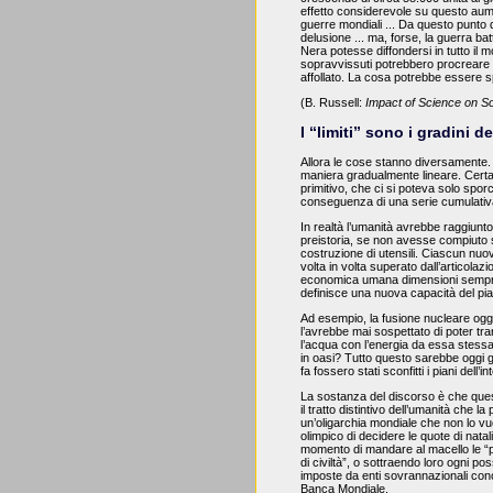
effetto considerevole su questo aumen
guerre mondiali ... Da questo punto d
delusione ... ma, forse, la guerra ba
Nera potesse diffondersi in tutto il 
sopravvissuti potrebbero
procreare 
affollato. La cosa potrebbe essere s
(B. Russell:
Impact of Science on So
I “limiti” sono i gradini
de
Allora le cose stanno diversamente. 
maniera gradualmente lineare. Certam
primitivo, che ci si poteva solo spo
conseguenza di una serie cumulativa d
In realtà l’umanità avrebbe raggiunto
preistoria, se non avesse compiuto 
costruzione di utensili. Ciascun nuo
volta in volta superato dall’articolazi
economica umana dimensioni sempre
definisce una nuova capacità del pian
Ad esempio, la fusione nucleare oggi
l’avrebbe mai sospettato di poter tr
l’acqua con l’energia da essa stessa
in oasi? Tutto questo sarebbe oggi g
fa fossero stati sconfitti i piani dell
La sostanza del discorso è che que
il tratto distintivo dell’umanità che l
un’oligarchia mondiale che non lo vu
olimpico di decidere le quote di natal
momento di mandare al macello le “p
di civiltà”, o sottraendo loro ogni pos
imposte da enti sovrannazionali conce
Banca Mondiale.