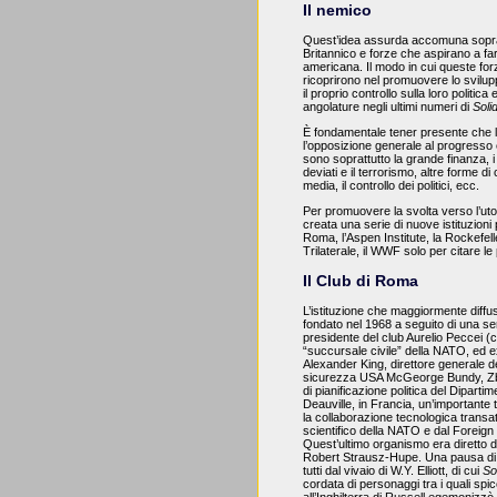
Il nemico
Quest’idea assurda accomuna sopratt
Britannico e forze che aspirano a far
americana. Il modo in cui queste for
ricoprirono nel promuovere lo svilupp
il proprio controllo sulla loro politic
angolature negli ultimi numeri di
Soli
È fondamentale tener presente che l’i
l’opposizione generale al progresso è 
sono soprattutto la grande finanza, i
deviati e il terrorismo, altre forme
media, il controllo dei politici, ecc.
Per promuovere la svolta verso l’utop
creata una serie di nuove istituzioni 
Roma, l’Aspen Institute, la Rockefel
Trilaterale, il WWF solo per citare le 
Il Club di Roma
L’istituzione che maggiormente diffus
fondato nel 1968 a seguito di una seri
presidente del club Aurelio Peccei (cap
“succursale civile” della NATO, ed ex 
Alexander King, direttore generale degl
sicurezza USA McGeorge Bundy, Zbign
di pianificazione politica del Dipart
Deauville, in Francia, un’importante 
la collaborazione tecnologica transa
scientifico della NATO e dal Foreign
Quest’ultimo organismo era diretto
Robert Strausz-Hupe. Una pausa di 
tutti dal vivaio di W.Y. Elliott, di cui
So
cordata di personaggi tra i quali sp
all’Inghilterra di Russell egemonizzò