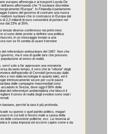
rio europeo all’energia e ai trasporti Loyola De
nizio dell’anno affermando che “Il nucleare dovrebbe
nergicamente l’Europa”. In Finlandia il parlamento
aggio il piano del governo di costruire una nuova
o reattore nucleare che si costruisce in Europa dal
di 2,3 miliardi di euro consentirà di portare nel
aese dal 23% al 35%.
o tenute diverse conferenze nei primi mesi
no si sono dette pronte a definire una politica
rlusconi, in un messaggio inviato a una
ra non se l’è sentita di usare il termine
ap del referendum antinucleare del 1987. Non che
 il governo, ma è una di quelle tare che possono
 popolazione al senso di realtà.
, servì solo a far approvare una moratoria
rsa da tanto tempo, è vero che la “vittoria” degli
emotiva dell’episodio di Cernobil (provocato dallo
ico e non dalla tecnologia in quanto tale), ed è
ogie intrinsecamente sicure per cui le paure
ombardata dalle campagne massmediali sono
 accaduto in Svezia, dove oggi il 58% della
ltati del referendum ambientalista che bloccò il
liare il senso di realtà degli svedesi sono stati i
ernali.
n bastano, perché la tara è più profonda.
icade su questo o quel partito politico, magari
acro in cui tutti si fecero male a causa della
cini delle consorterie politiche, ecc. La rinuncia al
rgetica è stata imposta ed occorre capire come e da