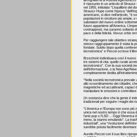
è riassunto in un articolo di Straus
nel 1955, intitolato “L’equilibrio del d
Strausz-Hupe come l’epoca “dell’imp
americano, si dice nell’articolo, “è so
popolazioni in strutture più ampie, e 
sabotatori del nuovo ordine sottomette
futuro appartiene all’America. L’im
contrapposti, ma saranno soltanto du
pace e della felicità.
Novus orbis ter
Per raggiungere tale obiettivo strate
stesso raggruppamento è stata la pol
fondate. Subito dopo quella conferenz
tecnotronica” e Peccei scrisse il libr
Brzezinski individuava così il nuovo 
tre sistemi di vita: quello rurale arre
tecnotronico”. Con la sua società te
dell’informazione, o la New Age/Ne
completamente dedita all’intrattenim
“Nella società tecnotronica prevale 
allo scoordinamento dei cittadini, ch
magnetiche ed accattivanti, capaci d
manipolare le emozioni e controllare 
(In sostanza dice che la gente è indott
tradizionali per seguire i maghi dei 
“L’America e l’Europa non sono più n
unica nel nostro tempo è che essa è l
l’arte pop o l’LSD ... Oggi l’America è
meno, la stanno emulando”.
La tras
industriali”, una “rivoluzione dell’i
sarebbe potuta facilmente diventare 
Aurelio Peccei con il suo libro ripro