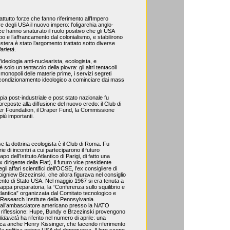
utto forze che fanno riferimento all’Impero
e degli USA il nuovo impero: l’oligarchia anglo-
ze hanno snaturato il ruolo positivo che gli USA
o e l’affrancamento dal colonialismo, e stabilirono
a estera è stato l’argomento trattato sotto diverse
darietà
.
deologia anti-nuclearista, ecologista, e
solo un tentacolo della piovra: gli altri tentacoli
 monopoli delle materie prime, i servizi segreti
 di condizionamento ideologico a cominciare dai mass
ia post-industriale e post stato nazionale fu
preposte alla diffusione del nuovo credo: il Club di
ler Foundation, il Draper Fund, la Commissione
più importanti.
e la dottrina ecologista è il Club di Roma. Fu
e di incontri a cui parteciparono il futuro
o dell’Istituto Atlantico di Parigi, di fatto una
dirigente della Fiat), il futuro vice presidente
i affari scientifici dell’OCSE, l’ex consigliere di
iew Brzezinski, che allora figurava nel consiglio
imento di Stato USA. Nel maggio 1967 si era tenuta a
tappa preparatoria, la “Conferenza sullo squilibrio e
tlantica” organizzata dal Comitato tecnologico e
 Research Institute della Pennsylvania.
 dall’ambasciatore americano presso la NATO
riflessione: Hupe, Bundy e Brzezinski provengono
lidarietà
ha riferito nel numero di aprile: una
icca anche Henry Kissinger, che facendo riferimento
 la politica estera USA del dopoguerra. Il loro scopo