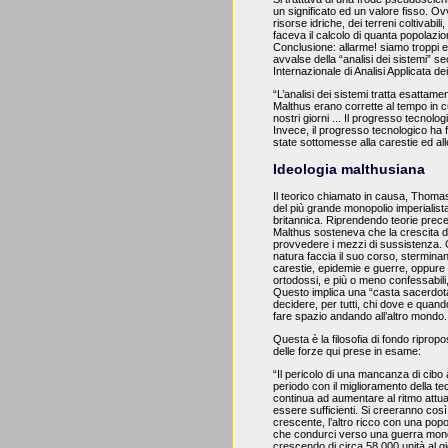
un significato ed un valore fisso. Ovve
risorse idriche, dei terreni coltivabili
faceva il calcolo di quanta popolazi
Conclusione: allarme! siamo troppi e 
avvalse della “analisi dei sistemi” sec
Internazionale di Analisi Applicata de
“L’analisi dei sistemi tratta esattame
Malthus erano corrette al tempo in cu
nostri giorni ... Il progresso tecnolo
Invece, il progresso tecnologico ha 
state sottomesse alla carestie ed all
Ideologia malthusiana
Il teorico chiamato in causa, Thoma
del più grande monopolio imperialista
britannica. Riprendendo teorie prec
Malthus sosteneva che la crescita de
provvedere i mezzi di sussistenza. Q
natura faccia il suo corso, stermina
carestie, epidemie e guerre, oppure 
ortodossi, e più o meno confessabili,
Questo implica una “casta sacerdotal
decidere, per tutti, chi dove e qua
fare spazio andando all’altro mondo.
Questa è la filosofia di fondo riprop
delle forze qui prese in esame:
“Il pericolo di una mancanza di cibo 
periodo con il miglioramento della te
continua ad aumentare al ritmo attua
essere sufficienti. Si creeranno co
crescente, l’altro ricco con una pop
che condurci verso una guerra mondi
crescendo di circa 58.000 unità al g