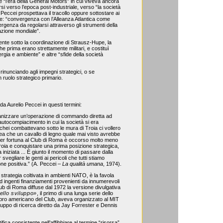
 e “l’era della General Motors” in cui viveva ancora
si verso l’epoca post-industriale, verso “la società
a Peccei prospettava il tracollo oppure sottostare ai
le: “convergenza con l’Alleanza Atlantica come
ergenza da regolarsi attraverso gli strumenti della
icazione mondiale”.
ente sotto la coordinazione di Strausz-Hupe, la
he prima erano strettamente militari, e costituì
gia e ambiente” e altre “sfide della società
inunciando agli impegni strategici, o se
ruolo strategico primario.
da Aurelio Peccei in questi termini:
rganizzare un’operazione di commando diretta ad
 autocompiacimento in cui la società si era
Achei combattevano sotto le mura di Troia ci vollero
dea che un cavallo di legno quale mai visto avrebbe
à; per fortuna al Club di Roma è occorso molto meno
Troia e conquistare una prima posizione strategica,
iniziata ... È giunto il momento di passare dalla
svegliare le genti ai pericoli che tutti stiamo
ne positiva.” (A. Peccei –
La qualità umana
, 1974).
 strategia coltivata in ambienti NATO, è la favola
ad ingenti finanziamenti provenienti da innumerevoli
lub di Roma diffuse dal 1972 la versione divulgativa
dello sviluppo»
, il primo di una lunga serie dello
bro americano del Club, aveva organizzato al MIT
uppo di ricerca diretto da Jay Forrester e Dennis
fica consistente nell’affibbiare al termine “risorsa”