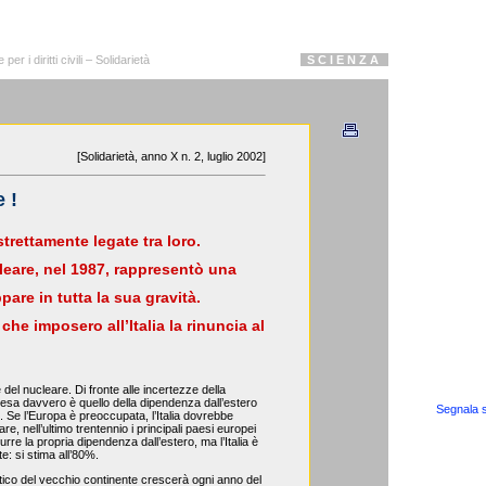
r i diritti civili – Solidarietà
S C I E N Z A
[Solidarietà, anno X n. 2, luglio 2002]
 !
trettamente legate tra loro.
ucleare, nel 1987, rappresentò una
pare in tutta la sua gravità.
 che imposero all’Italia la rinuncia al
del nucleare. Di fronte alle incertezze della
 pesa davvero è quello della dipendenza dall’estero
Segnala s
 Se l’Europa è preoccupata, l’Italia dovrebbe
re, nell’ultimo trentennio i principali paesi europei
urre la propria dipendenza dall’estero, ma l’Italia è
e: si stima all’80%.
tico del vecchio continente crescerà ogni anno del