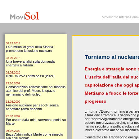
MoviSol.org
Movimento Internazionale per i diritti civili – Solidarietà
Movimento Internazionale pe
Torniamo al nucleare
Energia e strategia sono s
L'uscita dell'Italia dal n
capitolazione
che oggi ap
Mettiamo a fuoco
le forze
progresso
L’talia e l’Europa
tornano a parlare 
situazione strategica, il rischio che
per l’approvvigionamento energetico.
essere terrorizzata perché, si fa nota
hanno seguito una politica volta a rid
invece diventata ancor più dipendent
Constatato che il fabbisogno energe