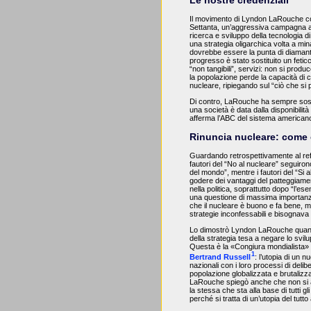
Le nostre credenziali
Il movimento di Lyndon LaRouche con
Settanta, un’aggressiva campagna a
ricerca e sviluppo della tecnologia di
una strategia oligarchica volta a min
dovrebbe essere la punta di diamante
progresso è stato sostituito un fetic
“non tangibili”, servizi: non si produ
la popolazione perde la capacità di 
nucleare, ripiegando sul “ciò che si 
Di contro, LaRouche ha sempre sost
una società è data dalla disponibilit
afferma l’ABC del sistema americano
Rinuncia nucleare:
come 
Guardando retrospettivamente al ref
fautori del “No al nucleare” seguirono
del mondo”, mentre i fautori del “S
godere dei vantaggi del patteggiamento
nella politica, soprattutto dopo “l’ese
una questione di massima importanza
che il nucleare è buono e fa bene, m
strategie inconfessabili e bisognava
Lo dimostrò Lyndon LaRouche quando
della strategia tesa a negare lo svi
Questa è la «Congiura mondialista» 
1
Bertrand Russel
l
:
l’utopia di un n
nazionali con i loro processi di deli
popolazione globalizzata e brutalizza
LaRouche spiegò anche che non si 
la stessa che sta alla base di tutti g
perché si tratta di un’utopia del tutt