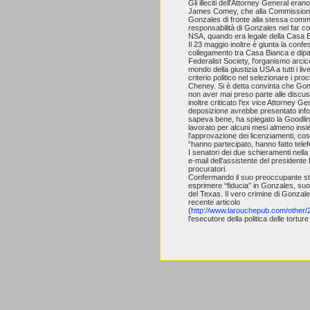
Gli illeciti dell'Attorney General eran
James Comey, che alla Commissione 
Gonzales di fronte alla stessa commis
responsabilità di Gonzales nel far co
NSA, quando era legale della Casa 
Il 23 maggio inoltre è giunta la conf
collegamento tra Casa Bianca e dipar
Federalist Society, l'organismo arci
mondo della giustizia USA a tutti i li
criterio politico nel selezionare i pro
Cheney. Si è detta convinta che Gonz
non aver mai preso parte alle discu
inoltre criticato l'ex vice Attorney 
deposizione avrebbe presentato infor
sapeva bene, ha spiegato la Goodling,
lavorato per alcuni mesi almeno ins
l'approvazione dei licenziamenti, cos
“hanno partecipato, hanno fatto tele
I senatori dei due schieramenti nell
e-mail dell'assistente del presidente
procuratori.
Confermando il suo preoccupante sta
esprimere “fiducia” in Gonzales, suo
del Texas. Il vero crimine di Gonzal
recente articolo
(
http://www.larouchepub.com/other
l'esecutore della politica delle tortur