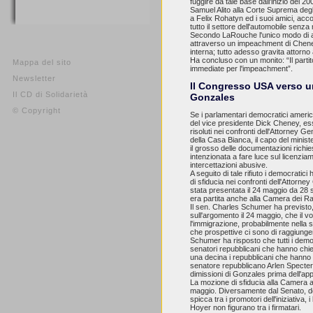
fuggire da tale base dall'inizio del 2
Samuel Alito alla Corte Suprema degli
a Felix Rohatyn ed i suoi amici, acc
tutto il settore dell'automobile senza
Secondo LaRouche l'unico modo di arri
attraverso un impeachment di Cheney
interna; tutto adesso gravita attorno
Ha concluso con un monito: “Il partit
Mappa del sito
immediate per l'impeachment”.
Newsletter
Il Congresso USA verso un
Il CD di Solidarietà
Gonzales
© Copyright
Se i parlamentari democratici ameri
del vice presidente Dick Cheney, es
risoluti nei confronti dell'Attorney 
della Casa Bianca, il capo del minister
il grosso delle documentazioni richi
intenzionata a fare luce sul licenzi
intercettazioni abusive.
A seguito di tale rifiuto i democratici
di sfiducia nei confronti dell'Attorn
stata presentata il 24 maggio da 28 s
era partita anche alla Camera dei R
Il sen. Charles Schumer ha previsto
sull'argomento il 24 maggio, che il vo
l'immigrazione, probabilmente nella 
che prospettive ci sono di raggiunger
Schumer ha risposto che tutti i demo
senatori repubblicani che hanno chies
una decina i repubblicani che hanno 
senatore repubblicano Arlen Specter h
dimissioni di Gonzales prima dell'ap
La mozione di sfiducia alla Camera av
maggio. Diversamente dal Senato, d
spicca tra i promotori dell'iniziativa
Hoyer non figurano tra i firmatari.