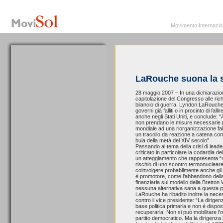
MoviSol.org
Movimento Internazionale per i diritti civili – Solidarietà
Movimento Internazionale
LaRouche suona la s
28 maggio 2007 – In una dichiarazi
capitolazione del Congresso alle rich
bilancio di guerra, Lyndon LaRouche
governi già falliti o in procinto di fa
anche negli Stati Uniti, e conclude: 
non prendano le misure necessarie pe
mondiale ad una riorganizzazione fall
un tracollo da reazione a catena co
buia della metà del XIV secolo”.
Passando al tema della crisi di lead
criticato in particolare la codardia de
un atteggiamento che rappresenta “u
rischio di uno scontro termonucleare
coinvolgere probabilmente anche gli U
è promotore, come l'abbandono della 
finanziaria sul modello della Bretto
nessuna alternativa sana a questa pr
LaRouche ha ribadito inoltre la nec
contro il vice presidente: “La dirige
base politica primaria e non è dispos
recuperarla. Non si può mobilitare l'
partito democratico. Ma la dirigenza