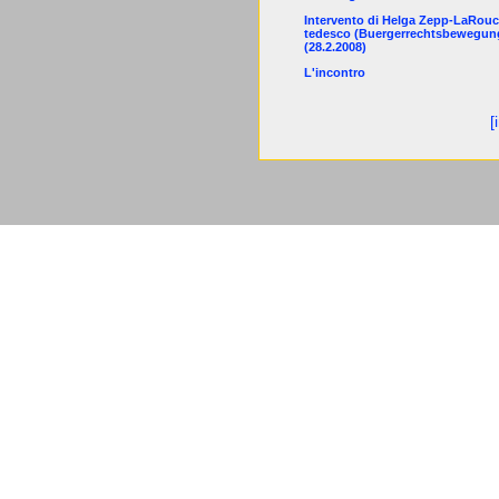
Intervento di Helga Zepp-LaRouc
tedesco (Buergerrechtsbewegung-
(28.2.2008)
L'incontro
[