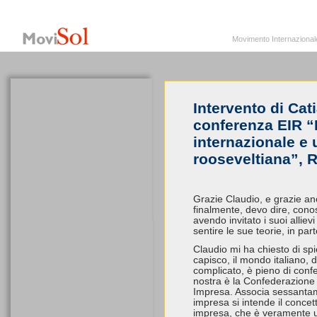
MoviSol.org
Movimento Internazionale per i diritti civili – Solidarietà
Movimento Internazionale pe
Intervento di Cati
conferenza EIR “L
internazionale e 
rooseveltiana”, 
Grazie Claudio, e grazie a
finalmente, devo dire, cono
avendo invitato i suoi alliev
sentire le sue teorie, in par
Claudio mi ha chiesto di sp
capisco, il mondo italiano, 
complicato, è pieno di confe
nostra è la Confederazione 
Impresa. Associa sessantam
impresa si intende il concet
impresa, che è veramente u