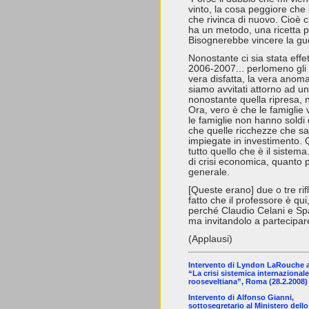
vinto, la cosa peggiore ch
che rivinca di nuovo. Cioè
ha un metodo, una ricetta p
Bisognerebbe vincere la gue
Nonostante ci sia stata effe
2006-2007... perlomeno gli e
vera disfatta, la vera anom
siamo avvitati attorno ad un
nonostante quella ripresa, n
Ora, vero è che le famiglie 
le famiglie non hanno soldi 
che quelle ricchezze che s
impiegate in investimento. Q
tutto quello che è il sistema.
di crisi economica, quanto p
generale.
[Queste erano] due o tre rifl
fatto che il professore è qui
perché Claudio Celani e Spa
ma invitandolo a partecipar
(Applausi)
Intervento di Lyndon LaRouche a
“La crisi sistemica internazionale
rooseveltiana”, Roma (28.2.2008)
Intervento di Alfonso Gianni,
sottosegretario al Ministero del