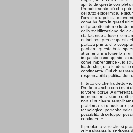
spinto da questa completa in
Probabilmente ciò che potr
del tutto epidermica, è sic
l'ora che la politica econom
come ha fatto in questi ultim
del prodotto interno lordo, 
della stabilizzazione del ci
sta facendo adesso, con arm
quindi non preoccuparsi dell
parlava prima, che scoppia
gonfiare, queste bolle spec
strumenti, ma forse lo strum
in questo caso appaio sicu
come imprenditrice -, lo str
leadership, una leadership c
contingente. Qui chiaramen
responsabilità politica dei no
In tutto ciò che ha detto - io
l'ho fatto anche con i suoi 
io vorrei porLe. A differenza
imprenditori ci siamo detti p
non al nucleare semplicemen
problema; dire nucleare, po
tecnologica, potrebbe voler 
possibilità di sviluppo, possib
contingente.
Il problema vero che si pre
culturalmente la sindrome d