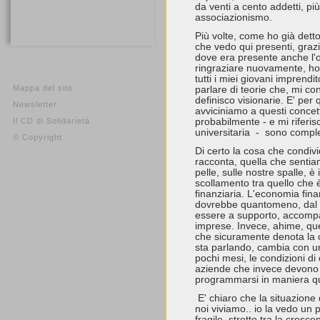
da venti a cento addetti, p
associazionismo.
Più volte, come ho già detto,
che vedo qui presenti, graz
dove era presente anche l'o
ringraziare nuovamente, ho 
tutti i miei giovani imprend
Mappa del sito
parlare di teorie che, mi co
definisco visionarie. E' per
Newsletter
avviciniamo a questi concett
Il CD di Solidarietà
probabilmente - e mi riferisc
universitaria - sono compl
© Copyright
Di certo la cosa che condivi
racconta, quella che sentia
pelle, sulle nostre spalle, è 
scollamento tra quello che 
finanziaria. L'economia fina
dovrebbe quantomeno, dal pu
essere a supporto, accomp
imprese. Invece, ahime, que
che sicuramente denota la cris
sta parlando, cambia con un
pochi mesi, le condizioni di
aziende che invece devono 
programmarsi in maniera q
E' chiaro che la situazione
noi viviamo.. io la vedo un
fragile, stretto tra la crescen