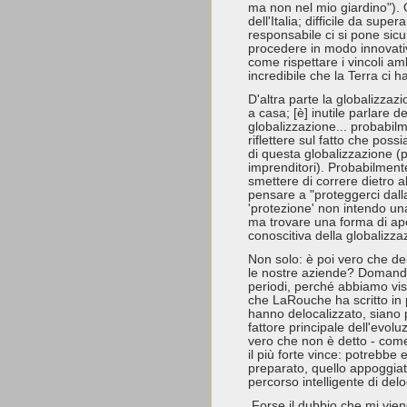
ma non nel mio giardino").
dell'Italia; difficile da sup
responsabile ci si pone sic
procedere in modo innovati
come rispettare i vincoli am
incredibile che la Terra ci h
D'altra parte la globalizza
a casa; [è] inutile parlare de
globalizzazione... probabi
riflettere sul fatto che pos
di questa globalizzazione 
imprenditori). Probabilmen
smettere di correre dietro 
pensare a "proteggerci dall
'protezione' non intendo un
ma trovare una forma di ap
conoscitiva della globalizza
Non solo: è poi vero che del
le nostre aziende? Domanda
periodi, perché abbiamo vis
che LaRouche ha scritto in 
hanno delocalizzato, siano p
fattore principale dell'evolu
vero che non è detto - come
il più forte vince: potrebbe
preparato, quello appoggiat
percorso intelligente di del
Forse il dubbio che mi viene