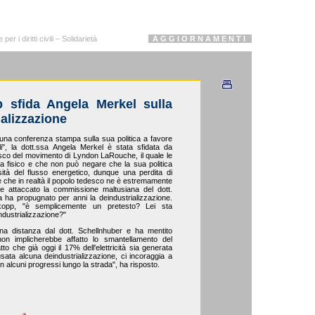
r i diritti civili – Solidarietà
A G G I O R N A M E N T I
 sfida Angela Merkel sulla
ializzazione
una conferenza stampa sulla sua politica a favore
li", la dott.ssa Angela Merkel è stata sfidata da
o del movimento di Lyndon LaRouche, il quale le
a fisico e che non può negare che la sua politica
sità del flusso energetico, dunque una perdita di
, e che in realtà il popolo tedesco ne è estremamente
attaccato la commissione maltusiana del dott.
a ha propugnato per anni la deindustrializzazione.
opp, "è semplicemente un pretesto? Lei sta
dustrializzazione?"
na distanza dal dott. Schellnhuber e ha mentito
on implicherebbe affatto lo smantellamento del
atto che già oggi il 17% dell'elettricità sia generata
usata alcuna deindustrializzazione, ci incoraggia a
n alcuni progressi lungo la strada", ha risposto.