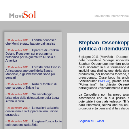
MoviSol.org
Movimento Internazionale per i diritti civili – Solidarietà
Movimento Internazionale pe
Stephan Ossenkopp
politica di deindustr
6 giugno 2011 (MoviSol) - Durante 
delle cosiddette "energie rinnovabi
Stephan Ossenkopp, membro tedesc
ha la ricordato la sua formazione d
implichi una diminuzione della den
produttività, per l'industria tedesca
preoccupato. Ossenkopp ha anche 
Schellnhuber (
WBGU
), poiché ess
"Fukushima", ha chiesto Ossenk
perseguendo volontariamente la dein
La Cancelliera non ha preso alcu
sostenendo che la sua politica n
potenziale industriale tedesco: "Il f
dalle rinnovabili, senza che sia ca
proseguire, [a pensare] di farcela co
Segnala su Twitter