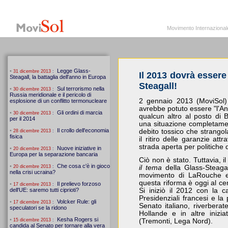
MoviSol.org
Movimento Internazionale per i diritti civili – Solidarietà
Movimento Internazionale pe
Il 2013 dovrà essere
Steagall!
2 gennaio 2013 (MoviSol) 
avrebbe potuto essere "l'An
qualcun altro al posto di
una situazione completame
debito tossico che strango
il ritiro delle garanzie at
strada aperta per politiche d
Ciò non è stato. Tuttavia, 
il tema
della Glass-Steagal
movimento di LaRouche er
questa riforma è oggi al cent
Si iniziò il 2012 con la
Presidenziali francesi e la
Senato italiano, riverberat
Hollande e in altre inizia
(Tremonti, Lega Nord).