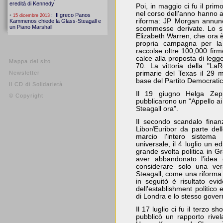
Poi, in maggio ci fu il prim
nel corso dell'anno hanno a
riforma: JP Morgan annunciò
scommesse derivate. Lo s
Elizabeth Warren, che ora è 
propria campagna per la 
raccolse oltre 100,000 firm
calce alla proposta di legg
Mappa del sito
70. La vittoria della "L
Newsletter
primarie del Texas il 29 m
base del Partito Democratic
Il CD di Solidarietà
Il 19 giugno Helga Ze
© Copyright
pubblicarono un "Appello ai
Steagall ora".
Il secondo scandalo finanz
Libor/Euribor da parte de
marcio l'intero sistema 
universale, il 4 luglio un ed
grande svolta politica in G
aver abbandonato l'idea d
considerare solo una ver
Steagall, come una riforma 
in seguitò è risultato evi
dell'establishment politico
di Londra e lo stesso gove
Il 17 luglio ci fu il terzo
pubblicò un rapporto riv