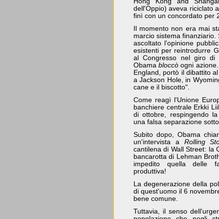
Hong Kong and Shangai 
dell'Oppio) aveva riciclato a
finì con un concordato per 2
Il momento non era mai stat
marcio sistema finanziario. 
ascoltato l'opinione pubbli
esistenti per reintrodurre 
al Congresso nel giro di 
Obama
bloccò
ogni azione.
England, portò il dibattito 
a Jackson Hole, in Wyoming
cane e il biscotto".
Come reagì l'Unione Europe
banchiere centrale Erkki Lii
di ottobre, respingendo l
una falsa separazione sotto
Subito dopo, Obama chiarì
un'intervista a
Rolling St
cantilena di Wall Street: l
bancarotta di Lehman Broth
impedito quella delle f
produttiva!
La degenerazione della poli
di quest'uomo il 6 novembre,
bene comune.
Tuttavia, il senso dell'urg
popolazione che negli str