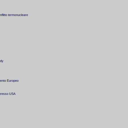
onflitto termonucleare
edy
amento Europeo
ongresso USA