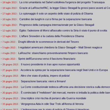
•
La crisi umanitaria nel Sahel sottolinea l'urgenza del progetto Transaqua
19 luglio 2013
:
•
Grazie al
LaRouchePAC
, la legge Glass-Steagall fa grossi passi avanti al 
18 luglio 2013
:
•
Lo spionaggio è solo un aspetto dello stato di polizia di Obama
17 luglio 2013
:
•
Cartoline dei luoghi in cui si firma per la separazione bancaria
16 luglio 2013
:
•
Progresso della campagna internazionale per la Glass-Steagall
12 luglio 2013
:
•
Egitto: l'adesione di Morsi all'assalto contro la Siria è stato il punto di svolta
12 luglio 2013
:
•
L'affare Snowden e la caduta della Presidenza Obama
12 luglio 2013
:
•
Draghi difende le scommesse in derivati del Tesoro
7 luglio 2013
:
•
I regolatori americani chiedono la Glass-Steagall – Wall Street reagisce
5 luglio 2013
:
•
LaRouche: sbanchiamo preventivamente l'impero bancario
4 luglio 2013
:
•
Sprint dell'Eurozona verso il fascismo finanziario
3 luglio 2013
:
•
Il nuovo presidente in Iran apre nuove opportunità
28 giugno 2013
:
•
Accelera la spinta per la separazione bancaria negli Stati Uniti e in Europa
27 giugno 2013
:
•
Altro che stato di polizia, impero di polizia!
26 giugno 2013
:
•
Separazione bancaria: vieni a firmare!
24 giugno 2013
:
•
La Corte costituzionale tedesca affronta una decisione storica sulla democ
22 giugno 2013
:
•
È cominciato il "meltdown" dei mercati, mentre si imballa la politica delle ban
20 giugno 2013
:
•
Una triplice crisi rischia di portarci alla Guerra mondiale
19 giugno 2013
:
•
Vergognosa Aida in stile Star Trek all'Arena di Verona
15 giugno 2013
:
•
L'indignazione per lo stato di polizia di Obama è bipartisan
14 giugno 2013
: