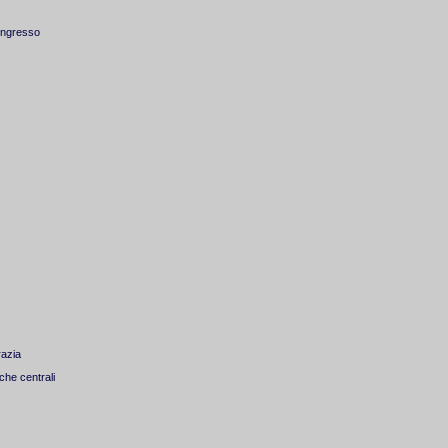
Congresso
razia
che centrali