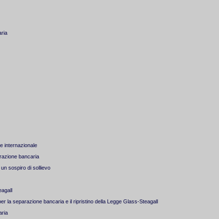
aria
ge internazionale
arazione bancaria
un sospiro di sollievo
agall
er la separazione bancaria e il ripristino della Legge Glass-Steagall
aria