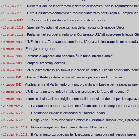
•
Ricostruzione post-terremoto e ripresa economica: con la separazione ba
14 ottobre 2013
:
•
Oltre il fallimento economico e morale dimostrato dall'Europa a Lampedusa
13 ottobre 2013
:
•
In Grecia, molti guardano al programma di LaRouche
11 ottobre 2013
:
•
Speciale MoviSol nel bicentenario della nascita di Giuseppe Verdi
10 ottobre 2013
:
•
Parlamentari europei chiedono al Congresso USA di approvare la legge Gl
10 ottobre 2013
:
•
L'UE dice no a Transaqua e condanna l'Africa ad altre tragedie come quell
9 ottobre 2013
:
•
Energia e progresso
8 ottobre 2013
:
•
Ferrara: la separazione bancaria è un tema internazionale?
8 ottobre 2013
:
•
Lampedusa: stragi evitabili
6 ottobre 2013
:
•
LaRouche: dietro lo
shutdown
e la frode del tetto sul debito americano l'ord
6 ottobre 2013
:
•
Grecia: "Strategia della tensione" lanciata per salvare l'Eurozona
4 ottobre 2013
:
•
Austria: entra al Parlamento un nuovo partito anti Euro e per la separazione
4 ottobre 2013
:
•
L'UE trama un altro golpe in Italia per prorogare lo "stato di necessità"
3 ottobre 2013
:
•
Incontro di sindaci e consiglieri comunali francesi e tedeschi per la separaz
1 ottobre 2013
:
•
LaRouche: difendere la pace non è sufficiente, c'è bisogno di un volano 
28 settembre 2013
:
•
Cheminade chiede le dimissioni di Laurent Fabius
28 settembre 2013
:
•
Helga Zepp-LaRouche sulle elezioni in Germania: dopo il voto, il preliev
25 settembre 2013
:
•
Glass-Steagall: altri banchieri sulla via di Damasco
20 settembre 2013
:
•
Il Parlamento Europeo porta l'Eurozona un passo avanti verso il bail-in
19 settembre 2013
: