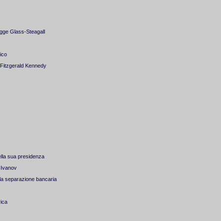
egge Glass-Steagall
ico
n Fitzgerald Kennedy
ella sua presidenza
o Ivanov
 la separazione bancaria
rica