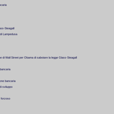
ncaria
ass-Steagall
a di Lampedusa
ine di Wall Street per Obama di sabotare la legge Glass-Steagall
 bancaria
ione bancaria
di sviluppo
o forzoso