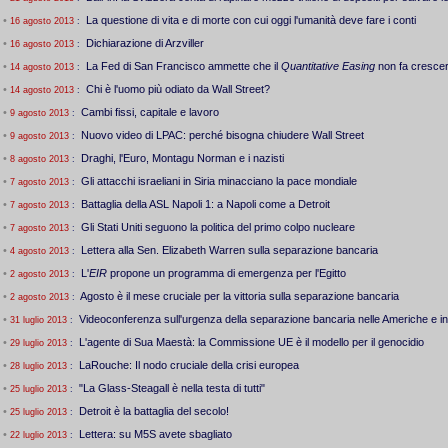
•
La questione di vita e di morte con cui oggi l'umanità deve fare i conti
16 agosto 2013
:
•
Dichiarazione di Arzviller
16 agosto 2013
:
•
La Fed di San Francisco ammette che il
Quantitative Easing
non fa crescer
14 agosto 2013
:
•
Chi è l'uomo più odiato da Wall Street?
14 agosto 2013
:
•
Cambi fissi, capitale e lavoro
9 agosto 2013
:
•
Nuovo video di LPAC: perché bisogna chiudere Wall Street
9 agosto 2013
:
•
Draghi, l'Euro, Montagu Norman e i nazisti
8 agosto 2013
:
•
Gli attacchi israeliani in Siria minacciano la pace mondiale
7 agosto 2013
:
•
Battaglia della ASL Napoli 1: a Napoli come a Detroit
7 agosto 2013
:
•
Gli Stati Uniti seguono la politica del primo colpo nucleare
7 agosto 2013
:
•
Lettera alla Sen. Elizabeth Warren sulla separazione bancaria
4 agosto 2013
:
•
L'
EIR
propone un programma di emergenza per l'Egitto
2 agosto 2013
:
•
Agosto è il mese cruciale per la vittoria sulla separazione bancaria
2 agosto 2013
:
•
Videoconferenza sull'urgenza della separazione bancaria nelle Americhe e i
31 luglio 2013
:
•
L'agente di Sua Maestà: la Commissione UE è il modello per il genocidio
29 luglio 2013
:
•
LaRouche: Il nodo cruciale della crisi europea
28 luglio 2013
:
•
"La Glass-Steagall è nella testa di tutti"
25 luglio 2013
:
•
Detroit è la battaglia del secolo!
25 luglio 2013
:
•
Lettera: su M5S avete sbagliato
22 luglio 2013
: