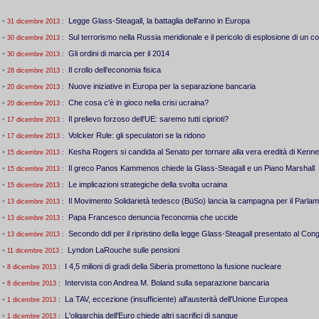
•
Legge Glass-Steagall, la battaglia dell'anno in Europa
31 dicembre 2013
:
•
Sul terrorismo nella Russia meridionale e il pericolo di esplosione di un c
30 dicembre 2013
:
•
Gli ordini di marcia per il 2014
30 dicembre 2013
:
•
Il crollo dell'economia fisica
28 dicembre 2013
:
•
Nuove iniziative in Europa per la separazione bancaria
20 dicembre 2013
:
•
Che cosa c'è in gioco nella crisi ucraina?
20 dicembre 2013
:
•
Il prelievo forzoso dell'UE: saremo tutti ciprioti?
17 dicembre 2013
:
•
Volcker Rule: gli speculatori se la ridono
17 dicembre 2013
:
•
Kesha Rogers si candida al Senato per tornare alla vera eredità di Kenn
15 dicembre 2013
:
•
Il greco Panos Kammenos chiede la Glass-Steagall e un Piano Marshall
15 dicembre 2013
:
•
Le implicazioni strategiche della svolta ucraina
15 dicembre 2013
:
•
Il Movimento Solidarietà tedesco (BüSo) lancia la campagna per il Parl
13 dicembre 2013
:
•
Papa Francesco denuncia l'economia che uccide
13 dicembre 2013
:
•
Secondo ddl per il ripristino della legge Glass-Steagall presentato al C
13 dicembre 2013
:
•
Lyndon LaRouche sulle pensioni
11 dicembre 2013
:
•
I 4,5 milioni di gradi della Siberia promettono la fusione nucleare
8 dicembre 2013
:
•
Intervista con Andrea M. Boland sulla separazione bancaria
8 dicembre 2013
:
•
La TAV, eccezione (insufficiente) all'austerità dell'Unione Europea
1 dicembre 2013
:
•
L'oligarchia dell'Euro chiede altri sacrifici di sangue
1 dicembre 2013
: