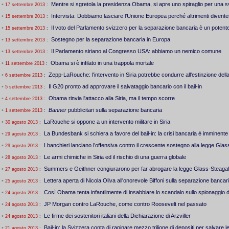
•
Mentre si sgretola la presidenza Obama, si apre uno spiraglio per una sv
17 settembre 2013
:
•
Intervista: Dobbiamo lasciare l’Unione Europea perché altrimenti divente
15 settembre 2013
:
•
Il voto del Parlamento svizzero per la separazione bancaria è un potente
15 settembre 2013
:
•
Sostegno per la separazione bancaria in Europa
13 settembre 2013
:
•
Il Parlamento siriano al Congresso USA: abbiamo un nemico comune
13 settembre 2013
:
•
Obama si è infilato in una trappola mortale
11 settembre 2013
:
•
Zepp-LaRouche: l'intervento in Siria potrebbe condurre all'estinzione della 
6 settembre 2013
:
•
Il G20 pronto ad approvare il salvataggio bancario con il bail-in
5 settembre 2013
:
•
Obama rinvia l'attacco alla Siria, ma il tempo scorre
4 settembre 2013
:
•
Banner
pubblicitari sulla separazione bancaria
1 settembre 2013
:
•
LaRouche si oppone a un intervento militare in Siria
30 agosto 2013
:
•
La Bundesbank si schiera a favore del bail-in: la crisi bancaria è imminente
29 agosto 2013
:
•
I banchieri lanciano l’offensiva contro il crescente sostegno alla legge Glass-
29 agosto 2013
:
•
Le armi chimiche in Siria ed il rischio di una guerra globale
28 agosto 2013
:
•
Summers e Geithner congiurarono per far abrogare la legge Glass-Steagal
27 agosto 2013
:
•
Lettera aperta di Nicola Oliva all'onorevole Biffoni sulla separazione bancar
25 agosto 2013
:
•
Così Obama tenta infantilmente di insabbiare lo scandalo sullo spionaggio 
24 agosto 2013
:
•
JP Morgan contro LaRouche, come contro Roosevelt nel passato
24 agosto 2013
:
•
Le firme dei sostenitori italiani della Dichiarazione di Arzviller
24 agosto 2013
:
•
Bail-in: la Svizzera conta di rapinare mezzo trilione di depositi per salvare 
21 agosto 2013
: