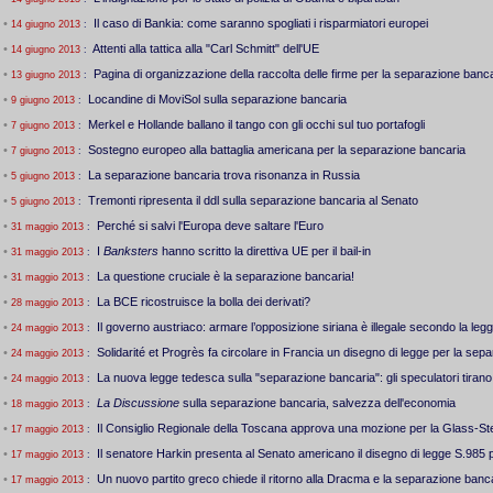
•
Il caso di Bankia: come saranno spogliati i risparmiatori europei
14 giugno 2013
:
•
Attenti alla tattica alla "Carl Schmitt" dell'UE
14 giugno 2013
:
•
Pagina di organizzazione della raccolta delle firme per la separazione banc
13 giugno 2013
:
•
Locandine di MoviSol sulla separazione bancaria
9 giugno 2013
:
•
Merkel e Hollande ballano il tango con gli occhi sul tuo portafogli
7 giugno 2013
:
•
Sostegno europeo alla battaglia americana per la separazione bancaria
7 giugno 2013
:
•
La separazione bancaria trova risonanza in Russia
5 giugno 2013
:
•
Tremonti ripresenta il ddl sulla separazione bancaria al Senato
5 giugno 2013
:
•
Perché si salvi l'Europa deve saltare l'Euro
31 maggio 2013
:
•
I
Banksters
hanno scritto la direttiva UE per il bail-in
31 maggio 2013
:
•
La questione cruciale è la separazione bancaria!
31 maggio 2013
:
•
La BCE ricostruisce la bolla dei derivati?
28 maggio 2013
:
•
Il governo austriaco: armare l’opposizione siriana è illegale secondo la leg
24 maggio 2013
:
•
Solidarité et Progrès fa circolare in Francia un disegno di legge per la sep
24 maggio 2013
:
•
La nuova legge tedesca sulla "separazione bancaria": gli speculatori tirano 
24 maggio 2013
:
•
La Discussione
sulla separazione bancaria, salvezza dell'economia
18 maggio 2013
:
•
Il Consiglio Regionale della Toscana approva una mozione per la Glass-Ste
17 maggio 2013
:
•
Il senatore Harkin presenta al Senato americano il disegno di legge S.985 p
17 maggio 2013
:
•
Un nuovo partito greco chiede il ritorno alla Dracma e la separazione banc
17 maggio 2013
: