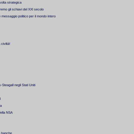
olta strategica
remo gli schiavi del XXI secolo
 messaggio politico per il mondo intero
civiltà!
Steagall negli Stati Uniti
l
ia
della NSA
le banche