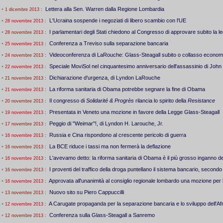
•
Lettera alla Sen. Warren dalla Regione Lombardia
1 dicembre 2013
:
•
L'Ucraina sospende i negoziati di libero scambio con l'UE
28 novembre 2013
:
•
I parlamentari degli Stati chiedono al Congresso di approvare subito la l
28 novembre 2013
:
•
Conferenza a Treviso sulla separazione bancaria
25 novembre 2013
:
•
Videoconferenza di LaRouche: Glass-Steagall subito o collasso econom
24 novembre 2013
:
•
Speciale MoviSol nel cinquantesimo anniversario dell'assassinio di Joh
22 novembre 2013
:
•
Dichiarazione d'urgenza, di Lyndon LaRouche
21 novembre 2013
:
•
La riforma sanitaria di Obama potrebbe segnare la fine di Obama
21 novembre 2013
:
•
Il congresso di
Solidarité & Progrès
rilancia lo spirito della
Resistance
20 novembre 2013
:
•
Presentata in Veneto una mozione in favore della Legge Glass-Steagall
19 novembre 2013
:
•
Peggio di "Weimar"!, di Lyndon H. Larouche, Jr.
17 novembre 2013
:
•
Russia e Cina rispondono al crescente pericolo di guerra
16 novembre 2013
:
•
La BCE riduce i tassi ma non fermerà la deflazione
16 novembre 2013
:
•
L'avevamo detto: la riforma sanitaria di Obama è il più grosso inganno d
16 novembre 2013
:
•
I proventi del traffico della droga puntellano il sistema bancario, second
16 novembre 2013
:
•
Approvata all'unanimità al consiglio regionale lombardo una mozione per
16 novembre 2013
:
•
Nuovo sito su Piero Cappuccilli
13 novembre 2013
:
•
A Carugate propaganda per la separazione bancaria e lo sviluppo dell'Af
12 novembre 2013
:
•
Conferenza sulla Glass-Steagall a Sanremo
12 novembre 2013
: