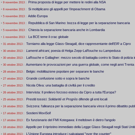
•
Prima proposta di legge per mettere le redini alla NSA
9 novembre 2013
:
•
Si moltiplicano gli appelli per l'
impeachment
di Obama
6 novembre 2013
:
•
Addio Europa
5 novembre 2013
:
•
Repubblica di San Marino: bozza di legge per la separazione bancaria
5 novembre 2013
:
•
Chiesta la separazione bancaria anche in Lombardia
5 novembre 2013
:
•
La BCE teme il crac globale
1 novembre 2013
:
•
Torniamo alla legge Glass-Steagall, dice rappresentante dell'
EIR
a Cipro
31 ottobre 2013
:
•
Lamenti africani
, poesia di Helga Zepp-LaRouche su Lampedusa
30 ottobre 2013
:
•
LaRouche e Gallagher: mezzo secolo di battaglia contro lo Stato di polizia 
30 ottobre 2013
:
•
Aumentano le provocazioni per una guerra globale, come negli anni Trenta
30 ottobre 2013
:
•
Belgio: mobilitazione popolare per separare le banche
28 ottobre 2013
:
•
Grande confusione sotto e sopra le banche
27 ottobre 2013
:
•
Nicola Oliva: una battaglia di civiltà per il credito
27 ottobre 2013
:
•
Intervista: Il prelievo forzoso esteso da Cipro a tutta l'Europa?
26 ottobre 2013
:
•
Prestiti tossici:
Solidarité et Progrès
difende gli enti locali
25 ottobre 2013
:
•
Svizzera: l'alleanza per la separazione bancaria vince il primo dibattito pub
24 ottobre 2013
:
•
Sostieni MoviSol!
17 ottobre 2013
:
•
Ex funzionario del FMI Kotegawa: il meltdown è dietro l'angolo
17 ottobre 2013
:
•
Appello per il ripristino immediato della Legge Glass-Steagall negli Stati Uniti
16 ottobre 2013
:
•
L'Unione Europea introduce i salvataggi "over the counter"
16 ottobre 2013
: