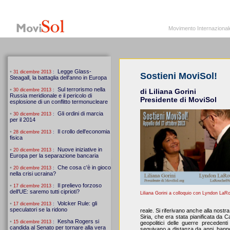
MoviSol.org
Movimento Internazionale per i diritti civili – Solidarietà
Movimento Internazionale pe
Sostieni MoviSol!
di Liliana Gorini
Presidente di MoviSol
Liliana Gorini a colloquio con Lyndon LaR
reale. Si riferivano anche alla nost
Siria, che era stata pianificata da
geopolitici delle guerre precedenti
seguivano a distanza da anni, hanno