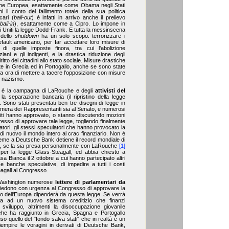
nione Europea, esattamente come Obama negli Stati
ni il conto del fallimento totale della sua politica
cari (
bail-out
) è infatti in arrivo anche il prelievo
(
bail-in
), esattamente come a Cipro. Lo impone in
ti Uniti la legge Dodd-Frank. E tutta la messinscena
 dello
shutdown
ha un solo scopo: terrorizzare i
default americano, per far accettare loro misure di
di quelle imposte finora, tra cui l'abolizione
ziani e gli indigenti, e la drastica riduzione degli
ritto dei cittadini allo stato sociale. Misure drastiche
te in Grecia ed in Portogallo, anche se sono state
enta ora di mettere a tacere l'opposizione con misure
l nazismo.
ù è la campagna di LaRouche e degli
attivisti del
a separazione bancaria (il ripristino della legge
Sono stati presentati ben tre disegni di legge in
Camera dei Rappresentanti sia al Senato, e numerosi
i Uniti hanno approvato, o stanno discutendo mozioni
sso di approvare tale legge, togliendo finalmente
atori, gli stessi speculatori che hanno provocato la
di nuovo il mondo intero al crac finanziario. Non è
eme a Deutsche Bank detiene il record mondiale di
sici, se la sia presa personalmente con LaRouche
[1]
per la legge Glass-Steagall, ed abbia chiesto a
a Bianca il 2 ottobre a cui hanno partecipato altri
e banche speculative, di impedire a tutti i costi
eagall al Congresso.
 Washington numerose
lettere di parlamentari da
 chiedono con urgenza al Congresso di approvare la
uro dell'Europa dipenderà da questa legge. Se verrà
ta ad un nuovo sistema creditizio che finanzi
 sviluppo, altrimenti la disoccupazione giovanile
 che ha raggiunto in Grecia, Spagna e Portogallo
luso quello del "fondo salva stati" che in realtà è un
empire le voragini in derivati di Deutsche Bank,