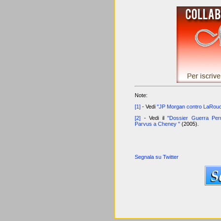
Note:
[1]
- Vedi
"JP Morgan contro LaRouc
[2]
- Vedi il
"Dossier Guerra Per
Parvus a Cheney "
(2005).
Segnala su Twitter