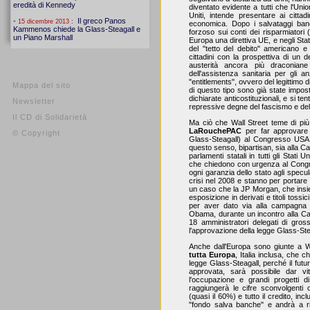
diventato evidente a tutti che l'U
Uniti, intende presentare ai cittadi
economica. Dopo i salvataggi ban
forzoso sui conti dei risparmiatori 
Europa una direttiva UE, e negli Sta
del "tetto del debito" americano e
cittadini con la prospettiva di un 
austerità ancora più draconiane 
dell'assistenza sanitaria per gli an
"entitlements", ovvero del legittimo di
Mappa del sito
di questo tipo sono già state impos
dichiarate anticostituzionali, e si t
Newsletter
repressive degne del fascismo e de
Il CD di Solidarietà
Ma ciò che Wall Street teme di pi
LaRouchePAC
per far approvare l
© Copyright
Glass-Steagall) al Congresso USA. 
questo senso, bipartisan, sia alla 
parlamenti statali in tutti gli Stat
che chiedono con urgenza al Congre
ogni garanzia dello stato agli specul
crisi nel 2008 e stanno per portare 
un caso che la JP Morgan, che insi
esposizione in derivati e titoli tos
per aver dato via alla campagna 
Obama, durante un incontro alla Cas
18 amministratori delegati di gross
l'approvazione della legge Glass-St
Anche dall'Europa sono giunte a
tutta Europa
, Italia inclusa, che
legge Glass-Steagall, perché il fut
approvata, sarà possibile dar vi
l'occupazione e grandi progetti di
raggiungerà le cifre sconvolgenti
(quasi il 60%) e tutto il credito, inc
"fondo salva banche" e andrà a ri