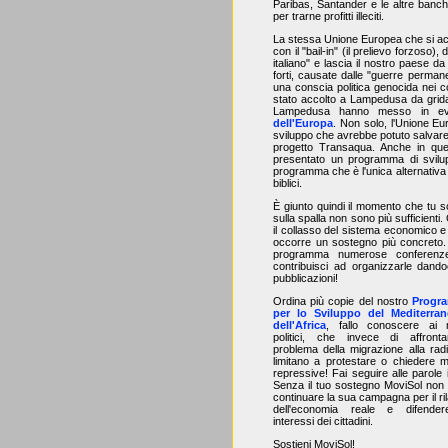
Paribas, Santander e le altre banch
per trarne profitti illeciti.
La stessa Unione Europea che si accin
con il "bail-in" (il prelievo forzoso
italiano" e lascia il nostro paese d
forti, causate dalle "guerre perman
una conscia politica genocida nei co
stato accolto a Lampedusa da grida 
Lampedusa hanno messo in ev
dell'Europa
. Non solo, l'Unione Eu
sviluppo che avrebbe potuto salvare l
progetto Transaqua. Anche in que
presentato un programma di svilupp
programma che è l'unica alternativa a
biblici.
È giunto quindi il momento che tu s
sulla spalla non sono più sufficient
il collasso del sistema economico e 
occorre un sostegno più concreto. 
programma numerose conferenze 
contribuisci ad organizzarle dand
pubblicazioni!
Ordina più copie del nostro
Progr
per lo Sviluppo del Mediterra
dell'Africa
, fallo conoscere ai n
politici, che invece di affronta
problema della migrazione alla radi
limitano a protestare o chiedere m
repressive! Fai seguire alle parole i 
Senza il tuo sostegno MoviSol non 
continuare la sua campagna per il ri
dell'economia reale e difender
interessi dei cittadini.
Sostieni MoviSol!