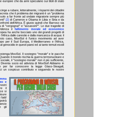
e europee che da anni speculano sui titoli di stato
ge a rubare, letteralmente, i risparmi dei cittadini
), decreta che il problema dei migranti è un "problema
a solo a far fronte ad ondate migratorie sempre più
enti"
[2]
di Cameron e Obama in Libia e Siria e da
nfronti dell'Africa. È giusto quindi che Barroso sia
di "vergogna!" e "assassini"". Le due tragedie di
idenza il
fallimento morale ed economico
ropea ha anche bocciato uno dei grandi progetti di
'Africa dalle carestie e dalla mancanza di acqua: il
sto caso, MoviSol è l'unico movimento ad aver
o per il Sud Europa, il Mediterraneo e l'Africa,
l genocidio in questi paesi ed ai tanto temuti esodi
ostenga MoviSol. Il sostegno "morale" e le pacche
i. Quando il mondo rischia la guerra termonucleare e
sociale, il "sostegno morale" non è più sufficiente,
Diventa socio ed attivista di MoviSol! Abbiamo in
per far conoscere la legge Glass-Steagall,
oci un cospicuo contributo e seguendo le nostre
amma
neo e
ostri
re il
ce si
isure
fatti!
potrà
lancio
e gli