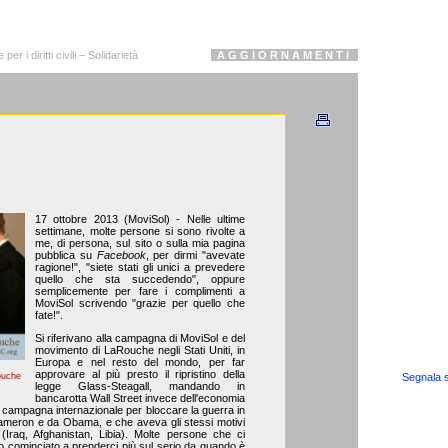
r i diritti civili – Solidarietà
A G G I O R N A M E N T I
17 ottobre 2013 (MoviSol) - Nelle ultime
settimane, molte persone si sono rivolte a
me, di persona, sul sito o sulla mia pagina
pubblica su
Facebook
, per dirmi "avevate
ragione!", "siete stati gli unici a prevedere
quello che sta succedendo", oppure
semplicemente per fare i complimenti a
MoviSol scrivendo "grazie per quello che
fate!".
Si riferivano alla campagna di MoviSol e del
movimento di LaRouche negli Stati Uniti, in
Europa e nel resto del mondo, per far
approvare al più presto il ripristino della
Segnala s
ouche
legge Glass-Steagall, mandando in
bancarotta Wall Street invece dell'economia
ra campagna internazionale per bloccare la guerra in
 Cameron e da Obama, e che aveva gli stessi motivi
 (Iraq, Afghanistan, Libia). Molte persone che ci
 cominciato a prenderci più sul serio da quando è