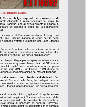
per la separazione bancaria
Il Premier belga risponde al movimento di
datata 29 agosto, il Premier socialista del Belgio Elio
gora Erasmus, che gli aveva chiesto di chiarire la
 adottare un disegno di legge per la separazione
ll.
 mi informa dell'iniziativa bipartisan al Congresso
i Stati Uniti un disegno di legge per la netta
e banche d'affari, sul modello del Glass-Steagall
 Come lei fa notare nella sua lettera, anche io mi
a separazione tra le attività bancaria di depositi e
imizzare il rischio di una nuova crisi bancaria".
si disegni di legge per la separazione bancaria sia
onti vicine al governo hanno detto all'
EIR
che la
completo stallo" fino a quando resterà al suo posto
Centrale Belga (BNB), Luc Coene. La BNB funge da
eglianza e regolamentazione dei mercati finanziari.
 nel contesto del dibattito sui derivati
. L'ex
tera al Corriere della Sera, ha collegato la sua
ontabilità dei derivati con quella per reintrodurre la
ass-Steagall, rispondendo ad una critica della nota
isando che da ministro, egli tentò di regolamentare
usi in Italia negli anni Novanta, nel contesto della
sua nuova proposta, che impedirebbe alle banche e
erivati prima di incassare (o pagare) i proventi,
llo smercio dei suddetti "è combinata con la parallela