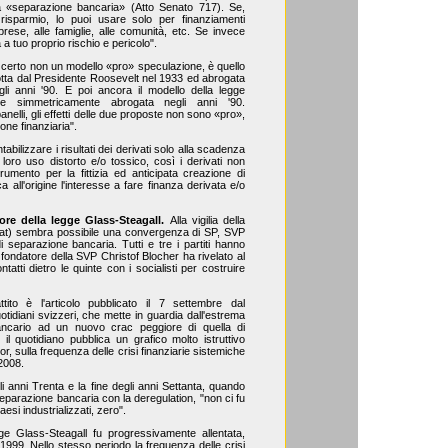
a «separazione bancaria» (Atto Senato 717). Se,
risparmio, lo puoi usare solo per finanziamenti
mprese, alle famiglie, alle comunità, etc. Se invece
 a tuo proprio rischio e pericolo".
, certo non un modello «pro» speculazione, è quello
dotta dal Presidente Roosevelt nel 1933 ed abrogata
gli anni '90. E poi ancora il modello della legge
re simmetricamente abrogata negli anni '90.
lli, gli effetti delle due proposte non sono «pro»,
one finanziaria".
abilizzare i risultati dei derivati solo alla scadenza
loro uso distorto e/o tossico, così i derivati non
mento per la fittizia ed anticipata creazione di
a all'origine l'interesse a fare finanza derivata e/o
ore della legge Glass-Steagall.
Alla vigilia della
lrat) sembra possibile una convergenza di SP, SVP
separazione bancaria. Tutti e tre i partiti hanno
 fondatore della SVP Christof Blocher ha rivelato al
tatti dietro le quinte con i socialisti per costruire
tito è l'articolo pubblicato il 7 settembre dal
uotidiani svizzeri, che mette in guardia dall'estrema
 bancario ad un nuovo crac peggiore di quella di
l quotidiano pubblica un grafico molto istruttivo
, sulla frequenza delle crisi finanziarie sistemiche
 2008.
li anni Trenta e la fine degli anni Settanta, quando
eparazione bancaria con la deregulation, "non ci fu
esi industrializzati, zero".
legge Glass-Steagall fu progressivamente allentata,
 1999. Nello stesso periodo la frequenza delle crisi