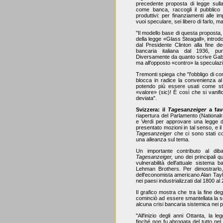
precedente proposta di legge sull
come banca, raccogli il pubblico 
produttivi: per finanziamenti alle i
vuoi speculare, sei libero di farlo, ma
"Il modello base di questa proposta
della legge «Glass Steagall», intro
dal Presidente Clinton alla fine de
bancaria italiana dal 1936, pu
Diversamente da quanto scrive Gabane
ma all'opposto «contro» la speculazi
Tremonti spiega che "l'obbligo di cont
blocca in radice la convenienza al 
potendo più essere usati come stru
«valore» (sic)! È così che si vanific
deviata".
Svizzera: il
Tagesanzeiger
a fav
riapertura del Parlamento (Nationa
e Verdi per approvare una legge di 
presentato mozioni in tal senso, e il
Tagesanzeiger
che ci sono stati con
una alleanza sul tema.
Un importante contributo al dibat
Tagesanzeiger,
uno dei principali q
vulnerabilità dell'attuale sistema
Lehman Brothers. Per dimostrarlo, i
dell'economista americano Alan Taylor
nei paesi industrializzati dal 1800 al
Il grafico mostra che tra la fine deg
cominciò ad essere smantellata la s
alcuna crisi bancaria sistemica nei pa
"All'inizio degli anni Ottanta, la 
finché non fu abrogata del tutto nel