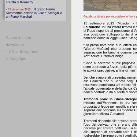
Gazebo a Varese per raccogliere le firme 
13 settembre 2013 (MoviSol) -
LaRouche
. In una lettera firmata e 
di Rupo risponde al presidente di A
sua posizione sull'opportunità di
Mappa del sito
bancaria come la legge Glass-Steaga
Newsletter
"Ho preso nota della sua lettera che
[Warren-McCain] che propone negl
Il CD di Solidarietà
separazione tra banche commerciali 
Act" scrive il Premier belga.
© Copyright
"Sono al corrente di tale proposta.
sono espresso a favore della più nett
le attività speculative, al fine di min
Benché siano stati presentati numero
alla Camera che al Senato belgi, f
situazione continuerà ad essere "di 
l'attuale governatore della Banca 
banca centrale e da autorità di sorv
Tremonti pone la Glass-Steagall
ministro dell'Economia, in una let
proposta di legge per modificare la c
separazione bancaria sul modello Gl
giornalista Milena Gabanelli.
Tremonti risponde alle critiche prec
l'uso dei derivati, che si erano diff
rincorsa per entrare nell'Euro. La 
alle imprese di contabilizzare i d
toglierebbe il terreno sotto i piedi a