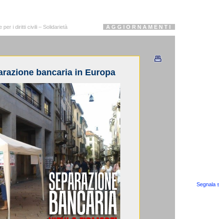
r i diritti civili – Solidarietà
A G G I O R N A M E N T I
arazione bancaria in Europa
Segnala s