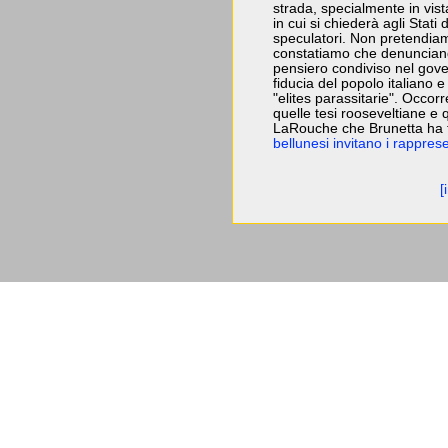
strada, specialmente in vist
in cui si chiederà agli Stati
speculatori. Non pretendiam
constatiamo che denunciando
pensiero condiviso nel gove
fiducia del popolo italiano e
"elites parassitarie". Occo
quelle tesi rooseveltiane e
LaRouche che Brunetta ha f
bellunesi invitano i rappre
[