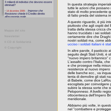
In questa strategia imperial
tutte le azioni che possano ri
stato di molto precedente q
di fatto preda del sistema i
A questo riguardo, è più in
piuttosto che agli ospiti del 
tratta della stessa cricca c
Mappa del sito
hanno trucidato i sei soldat
Newsletter
certamente dire che Draghi 
nostri soldati ma, come abb
Il CD di Solidarietà
ucciso i soldati italiani è st
© Copyright
In altre parole, il pasticcio a
seguito degli Stati Uniti, è 
"nuovo impero britannico" c
L'assalto contro l'Italia, ch
e che prosegue nella misura 
resistenze al nuovo impero 
delle banche ecc., va inquad
tenta di demolire gli stati n
di Babele, come dice LaRou
escogitata per coinvolgere gl
subire la stessa sorte che 
Peloponneso. A livello region
ottocentesca dell'Impero Brit
meridionale.
Abbiamo più volte, in questo
nel "combattere e proteggere