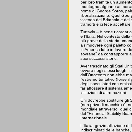
per loro tramite un aumento
montagne afghane ai mercati
nome di George Soros, pal
liberalizzazione. Quel Geor
vicenda del Britannia e del s
tramortì e ci fece accettare 
Tuttavia – è bene ricordarlo
è l'Italia. Nel contesto dell
più grave della storia umana
a rimuovere ogni paletto co
in America lottò in favore d
sovrane" da contrapporre al
suoi successi storici.
Aver trascinato gli Stati Uniti
ovvero negli stessi luoghi in
dall'Ottocento non ebbe mai l
l'estremo tentativo (forse il
degli speculatori con emissi
far affossare il sistema ame
istituzioni di altre nazioni.
Chi dovrebbe sostituire gli 
(non priva di macchie) è, ne
mondiale attraverso "quel c
del "Financial Stability Boa
Internazionale.
L'Italia, grazie all'azione d
indiscriminati delle banche