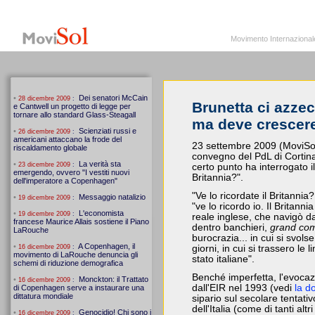
MoviSol.org
Movimento Internazionale per i diritti civili – Solidarietà
Movimento Internazionale pe
Brunetta ci azzec
ma deve crescer
23 settembre 2009 (MoviSol)
convegno del PdL di Cortina
certo punto ha interrogato il
Britannia?".
"Ve lo ricordate il Britannia
"ve lo ricordo io. Il Britann
reale inglese, che navigò dav
dentro banchieri,
grand co
burocrazia... in cui si svol
giorni, in cui si trassero le 
stato italiane".
Benché imperfetta, l'evocaz
dall'EIR nel 1993 (vedi
la d
sipario sul secolare tentativ
dell'Italia (come di tanti altr