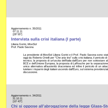
Aggiornamento n. 35/2011
07.11.11
[28' 55"]
Intervista sulla crisi italiana (I parte)
Liliana Gorini,
MoviSol
Prof. Paolo Savona
La presidente di MoviSol Liliana Gorini e il Prof. Paolo Savona sono stati 
oggi da Roberto Ortelli per "Che aria tira" sulla crisi italiana; il pericolo 
tecnico; la proposta di un'uscita dell'Italia dall'Euro per non sottostare al
BCE e dell'Unione Europea; la proposta di LaRouche per la separazione
unica alternativa all'austerità draconiana ed infine il pericolo di un a
tutelare i risparmi degli italiani uscendo dall'Euro, sul sistema previdenzi
discussione.
Aggiornamento n. 34/2011
31.10.11
[10' 43"]
Chi si oppose all'abrogazione della legge Glass-St