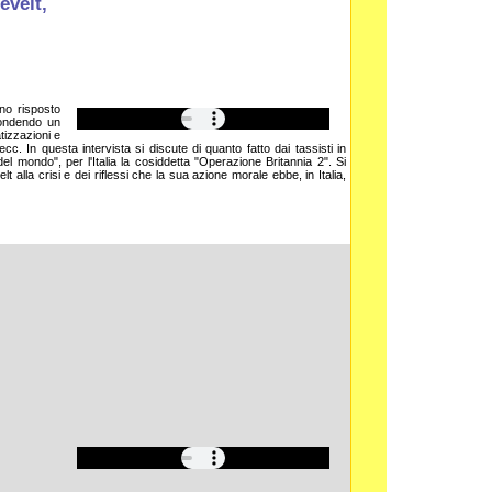
evelt,
no risposto
ffondendo un
tizzazioni e
ecc. In questa intervista si discute di quanto fatto dai tassisti in
el mondo", per l'Italia la cosiddetta "Operazione Britannia 2". Si
alla crisi e dei riflessi che la sua azione morale ebbe, in Italia,