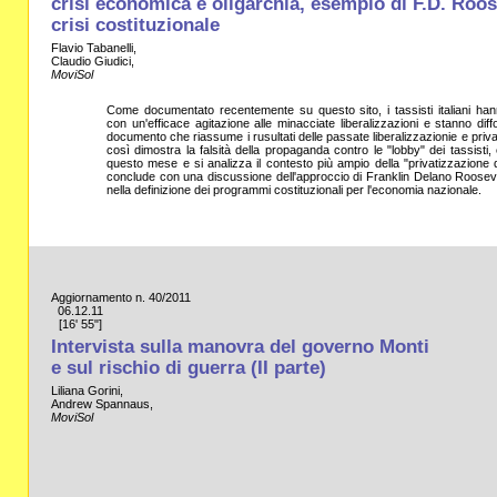
crisi economica e oligarchia, esempio di F.D. Roos
crisi costituzionale
Flavio Tabanelli,
Claudio Giudici,
MoviSol
Come documentato recentemente su questo sito, i tassisti italiani han
con un'efficace agitazione alle minacciate liberalizzazioni e stanno di
documento che riassume i rusultati delle passate liberalizzazionie e priva
così dimostra la falsità della propaganda contro le "lobby" dei tassisti, 
questo mese e si analizza il contesto più ampio della "privatizzazione d
conclude con una discussione dell'approccio di Franklin Delano Roosevelt 
nella definizione dei programmi costituzionali per l'economia nazionale.
Aggiornamento n. 40/2011
06.12.11
[16' 55"]
Intervista sulla manovra del governo Monti
e sul rischio di guerra (II parte)
Liliana Gorini,
Andrew Spannaus,
MoviSol