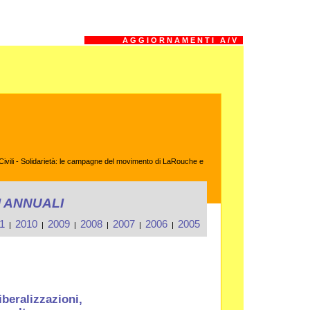
A G G I O R N A M E N T I A / V
i Civili - Solidarietà: le campagne del movimento di LaRouche e
 ANNUALI
1
2010
2009
2008
2007
2006
2005
|
|
|
|
|
|
iberalizzazioni,