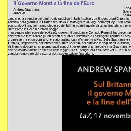
il Governo Monti e la fine dell'Euro
È and
Andrew Spannaus
Spann
MoviSol
scorso
bancarie, la svendita del patrimonio pubblico in Italia iniziata con l'incontro sul Britannia n
servizio della giornalista Francesca Nava è stato girato al BlogEconomyDay II tenutos
economico-finanziari hanno discusso del fallimento dell'attuale sistema finanziario inter
finire come la Grecia o molto peggio.
In ossequio alle regole del
politically correct
, il conduttore Corrado Formigli ha presentat
chiaramente fare sentire gli interventi al pubblico televisivo e costringere i politici e i pr
promesse in senso contrario, è stato tagliato ogni riferimento a MoviSol e Spannaus è
Tuttavia, l'importanza dell'intervento è stato recepita dal pubblico e dagli ospiti in studi
altri hanno dovuto arrampicarsi sugli specchi per evitare di ammettere che Spannaus av
che ha voluto ridurre il concetto della legge Glass-Steagall alla sola "Volcker Rule", la 
cambiamento vero del sistema della speculazione finanziaria.