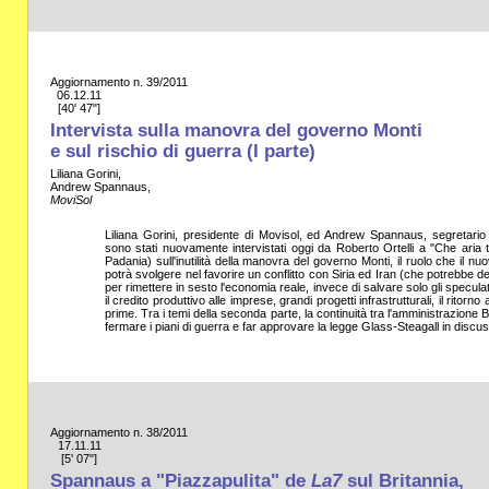
Aggiornamento n. 39/2011
06.12.11
[40' 47"]
Intervista sulla manovra del governo Monti
e sul rischio di guerra (I parte)
Liliana Gorini,
Andrew Spannaus,
MoviSol
Liliana Gorini, presidente di Movisol, ed Andrew Spannaus, segretario 
sono stati nuovamente intervistati oggi da Roberto Ortelli a "Che aria t
Padania) sull'inutilità della manovra del governo Monti, il ruolo che il n
potrà svolgere nel favorire un conflitto con Siria ed Iran (che potrebbe 
per rimettere in sesto l'economia reale, invece di salvare solo gli specula
il credito produttivo alle imprese, grandi progetti infrastrutturali, il ritorn
prime. Tra i temi della seconda parte, la continuità tra l'amministrazio
fermare i piani di guerra e far approvare la legge Glass-Steagall in disc
Aggiornamento n. 38/2011
17.11.11
[5' 07"]
Spannaus a "Piazzapulita" de
La7
sul Britannia,