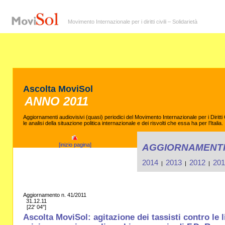
Movimento Internazionale per i diritti civili – Solidarietà
Ascolta MoviSol
ANNO 2011
Aggiornamenti audiovisivi (quasi) periodici del Movimento Internazionale per i Diritt
le analisi della situazione politica internazionale e dei risvolti che essa ha per l’Italia.
[inizio pagina]
AGGIORNAMENTI
2014
2013
2012
201
|
|
|
Aggiornamento n. 41/2011
31.12.11
[22' 04"]
Ascolta MoviSol: agitazione dei tassisti contro le l