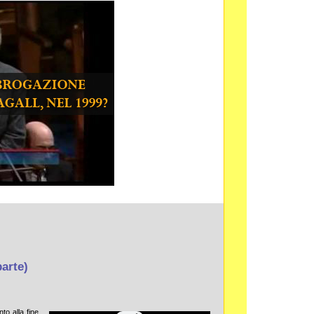
parte)
to alla fine