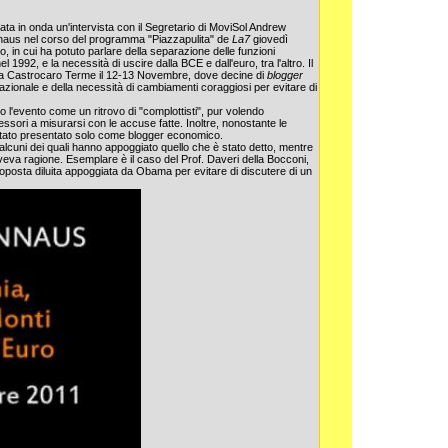
ata in onda un'intervista con il Segretario di MoviSol Andrew
aus nel corso del programma "Piazzapulita" de
La7
giovedì
, in cui ha potuto parlare della separazione delle funzioni
el 1992, e la necessità di uscire dalla BCE e dall'euro, tra l'altro. Il
i a Castrocaro Terme il 12-13 Novembre, dove decine di
blogger
nazionale e della necessità di cambiamenti coraggiosi per evitare di
o l'evento come un ritrovo di "complottisti", pur volendo
ofessori a misurarsi con le accuse fatte. Inoltre, nonostante le
 stato presentato solo come blogger economico.
o, alcuni dei quali hanno appoggiato quello che è stato detto, mentre
eva ragione. Esemplare è il caso del Prof. Daveri della Bocconi,
proposta diluita appoggiata da Obama per evitare di discutere di un