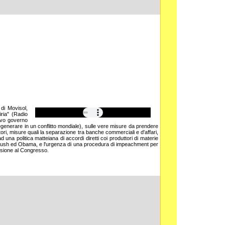
di Movisol,
iria" (Radio
uovo governo
degenerare in un conflitto mondiale), sulle vere misure da prendere
tori, misure quali la separazione tra banche commerciali e d'affari,
o ad una politica matteiana di accordi diretti coi produttori di materie
ne Bush ed Obama, e l'urgenza di una procedura di impeachment per
ussione al Congresso.