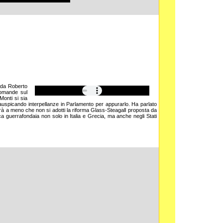
a da Roberto
domande sul
onti si sia
 e auspicando interpellanze in Parlamento per appurarlo. Ha parlato
rerà a meno che non si adotti la riforma Glass-Steagall proposta da
ca guerrafondaia non solo in Italia e Grecia, ma anche negli Stati