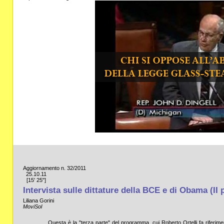
Aggiornamento n. 32/2011
25.10.11
[15' 25"]
Intervista sulle dittature della BCE e di Obama (II 
Liliana Gorini
MoviSol
Questa è la "terza parte" del programma, cui Roberto Ortelli fa riferimen