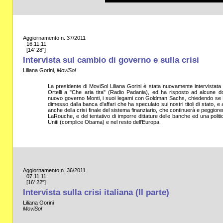
Aggiornamento n. 37/2011
16.11.11
[14' 28"]
Intervista sul cambio di governo e sulla crisi
Liliana Gorini,
MoviSol
La presidente di MoviSol Liliana Gorini è stata nuovamente intervistat
Ortelli a "Che aria tira" (Radio Padania), ed ha risposto ad alcune 
nuovo governo Monti, i suoi legami con Goldman Sachs, chiedendo se M
dimesso dalla banca d'affari che ha speculato sui nostri titoli di stato,
anche della crisi finale del sistema finanziario, che continuerà e peggio
LaRouche, e del tentativo di imporre dittature delle banche ed una politi
Uniti (complice Obama) e nel resto dell'Europa.
Aggiornamento n. 36/2011
07.11.11
[16' 22"]
Intervista sulla crisi italiana (II parte)
Liliana Gorini
MoviSol