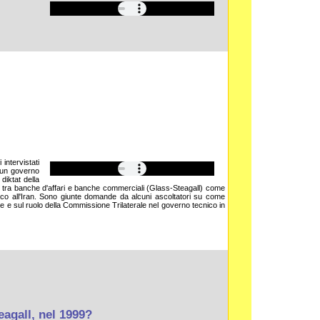
intervistati
di un governo
 diktat della
 tra banche d'affari e banche commerciali (Glass-Steagall) come
ttacco all'Iran. Sono giunte domande da alcuni ascoltatori su come
ale e sul ruolo della Commissione Trilaterale nel governo tecnico in
eagall, nel 1999?